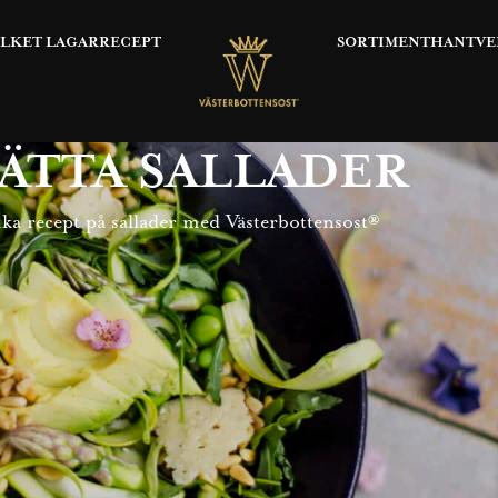
OLKET LAGAR
RECEPT
SORTIMENT
HANTVE
ÄTTA SALLADER
ika recept på sallader med Västerbottensost®