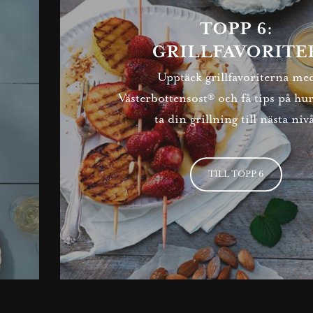
TOPP 6:
GRILLFAVORITE
Upptäck grillfavoriterna me
Västerbottensost® och få tips på hu
ta din grillning till nästa niv
TILL TOPP 6