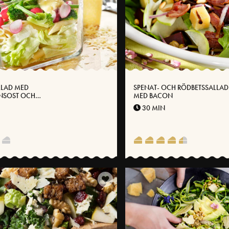
LLAD MED
SPENAT- OCH RÖDBETSSALLAD
NSOST OCH
MED BACON
NT
30 MIN