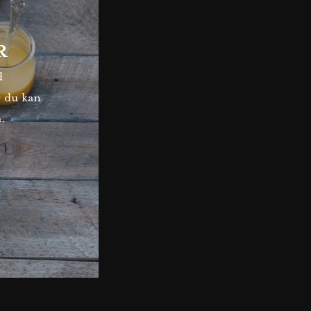
R
d
r du kan
å.