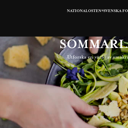
NATIONALOSTEN®
SVENSKA F
SOMMARL
Utforska en värld av smakr