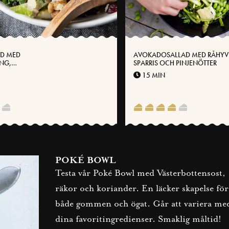
AD MED
AVOKADOSALLAD MED RÅHYV
ING,
SPARRIS OCH PINJENÖTTER
UTONGER OCH
15 MIN
NSOST
POKÉ BOWL
Testa vår Poké Bowl med Västerbottensost,
räkor och koriander. En läcker skapelse för
både gommen och ögat. Går att variera me
dina favoritingredienser. Smaklig måltid!