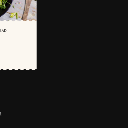
LAD
d