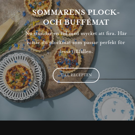
SOMMARENS PLOCK-
OCH BUFFÉMAT
Nu stundar en tid med mycket att fira. Här
hittar du plockmat som passar perfekt för
dessa tillfällen.
TILL RECEPTEN