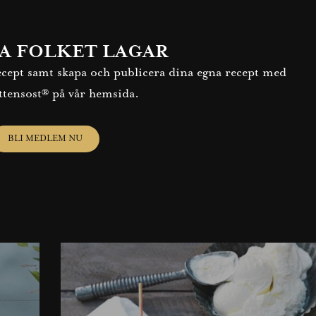
A FOLKET LAGAR
recept samt skapa och publicera dina egna recept med
ttensost® på vår hemsida.
BLI MEDLEM NU