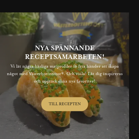
NYA SPÄNNANDE
RECEPTSAMARBETEN!
Vi lät några härliga matprofiler få fria händer att skapa
något med Västerbottensost®. Och voila! Låt dig inspireras
och upptäck dina nya favoriter!
TILL RECEPTEN