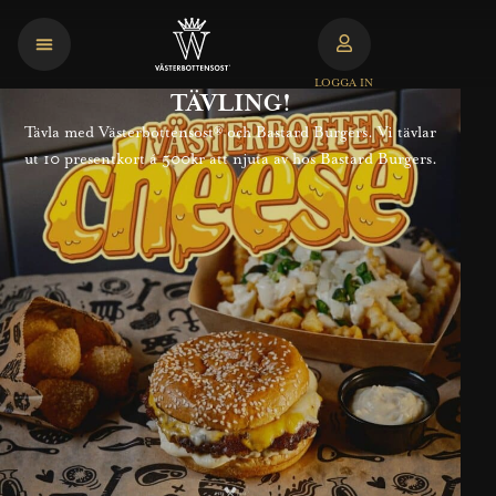
LOGGA IN
TÄVLING!
Tävla med Västerbottensost® och Bastard Burgers. Vi tävlar
ut 10 presentkort á 500kr att njuta av hos Bastard Burgers.