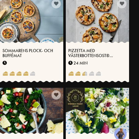
SOMMARENS PLOCK- OCH
PIZZETTA MED
BUFFÉMAT
VÄSTERBOTTENSOST®
LÖJROM OCH TORKAT
24 MIN
VILTKÖTT