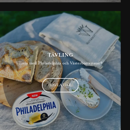
TÄVLING
Tävla med Philadelphia och Västerbottensost®
TÄVLA HÄR