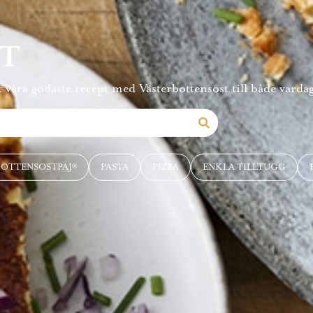
PT
 våra godaste recept med Västerbottensost till både vardag
BOTTENSOSTPAJ®
PASTA
PIZZA
ENKLA TILLTUGG