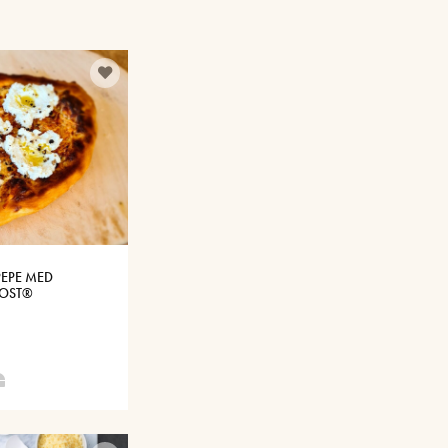
PEPE MED
SOST®