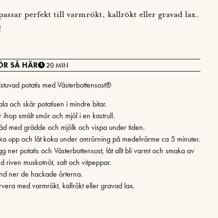
ssar perfekt till varmrökt, kallrökt eller gravad lax.
!
ÖR SÅ HÄR
20 MIN
llstuvad potatis med Västerbottensost®
la och skär potatisen i mindre bitar.
 ihop smält smör och mjöl i en kastrull.
äd med grädde och mjölk och vispa under tiden.
ka upp och låt koka under omrörning på medelvärme ca 5 minuter.
g ner potatis och Västerbottensost, låt allt bli varmt och smaka av
d riven muskotnöt, salt och vitpeppar.
nd ner de hackade örterna.
rvera med varmrökt, kallrökt eller gravad lax.