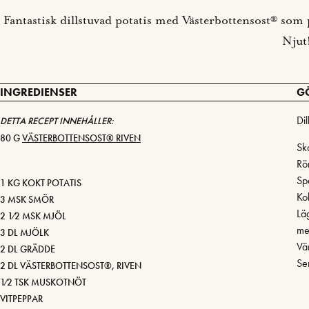
Fantastisk dillstuvad potatis med Västerbottensost® som pa
Njut
INGREDIENSER
G
Di
DETTA RECEPT INNEHÅLLER:
80 G
VÄSTERBOTTENSOST® RIVEN
Ska
Rör
Sp
1 KG KOKT POTATIS
Ko
3 MSK SMÖR
Läg
2 1⁄2 MSK MJÖL
me
3 DL MJÖLK
Vä
2 DL GRÄDDE
Se
2 DL VÄSTERBOTTENSOST®, RIVEN
1⁄2 TSK MUSKOTNÖT
VITPEPPAR