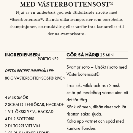
MED VÄSTERBOTTENSOST®
Njut av en underbart god och väldoftande risotto med
Västerbottensost®. Blanda olika svampsorter som portobello,
champinjoner, ostronskivling eller varför inte kantareller till
denna svamprisotto.
INGREDIENSER
GÖR SÅ HÄR
4
25 MIN
PORTIONER
Svamprisotto – Utsökt risotto med
DETTA RECEPT INNEHÅLLER:
Västerbottensost®
80 G
VÄSTERBOTTENSOST® RIVEN
Fräs lök, vitlök och ris i 2 msk
smör på medelhög värme utan att
4 MSK SMÖR
det får färg.
2 SCHALOTTENLÖKAR, HACKADE
Sänk värmen, tillsätt vinet och låt
1 VITLÖKSKLYFTA, HACKAD
risotton sakta sjuda.
4 DL RISOTTORIS
Koka upp vattnet och späd med
2 DL TORRT VITT VIN
kantarellfonden.
1/2 DL KANTARELLFOND