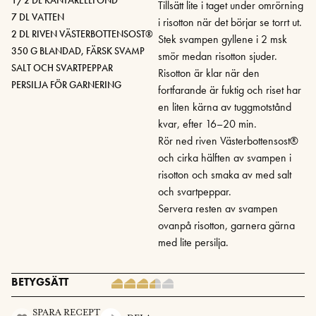
Tillsätt lite i taget under omrörning
7 DL VATTEN
i risotton när det börjar se torrt ut.
2 DL RIVEN VÄSTERBOTTENSOST®
Stek svampen gyllene i 2 msk
350 G BLANDAD, FÄRSK SVAMP
smör medan risotton sjuder.
SALT OCH SVARTPEPPAR
Risotton är klar när den
PERSILJA FÖR GARNERING
fortfarande är fuktig och riset har
en liten kärna av tuggmotstånd
kvar, efter 16–20 min.
Rör ned riven Västerbottensost®
och cirka hälften av svampen i
risotton och smaka av med salt
och svartpeppar.
Servera resten av svampen
ovanpå risotton, garnera gärna
med lite persilja.
BETYGSÄTT
SPARA RECEPT