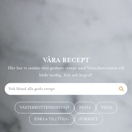
VÅRA RECEPT
Här har vi samlat våra godaste recept med Västerbottensost till
både vardag, fest och högtid!
VÄSTERBOTTENSOSTPAJ®
PASTA
PIZZA
ENKLA TILLTUGG
FÖRRÄTT