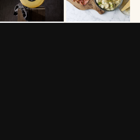
PASTA MED ZUCCHINI SVAMP
DILLSTUVAD POTATIS MED
OCH RIVEN
VÄSTERBOTTENSOST®
VÄSTERBOTTENSOST®
55 MIN
20 MIN
FISHCAKES MED
GNOCCHI MED
VÄSTERBOTTENSOST®
VÄSTERBOTTENSOST®
40 MIN
25 MIN