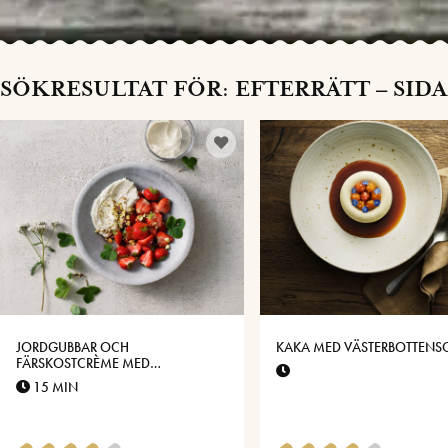
SÖKRESULTAT FÖR: EFTERRÄTT – SIDA
JORDGUBBAR OCH
KAKA MED VÄSTERBOTTENS
FÄRSKOSTCRÈME MED
VÄSTERBOTTENSOST® VANILJ OCH
15 MIN
PISTAGENÖTTER