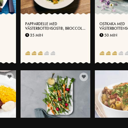
PAPPARDELLE MED
OSTKAKA MED
VÄSTERBOTTENSOST®, BROCCOLI
VÄSTERBOTTEN
OCH CITRONPICKLAD SILVERLÖK
BÄRKOMPOTT
35 MIN
50 MIN