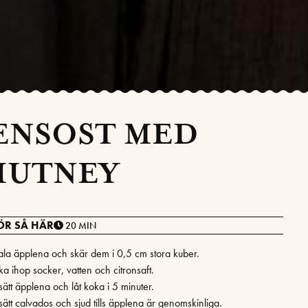
ENSOST MED
HUTNEY
ÖR SÅ HÄR
20 MIN
ala äpplena och skär dem i 0,5 cm stora kuber.
ka ihop socker, vatten och citronsaft.
lsätt äpplena och låt koka i 5 minuter.
lsätt calvados och sjud tills äpplena är genomskinliga.