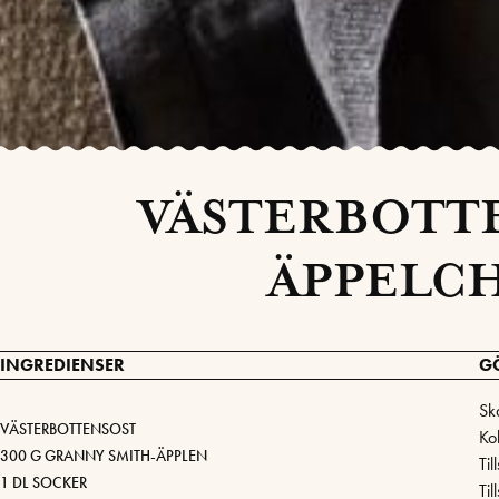
VÄSTERBOTT
ÄPPELC
INGREDIENSER
G
Sk
VÄSTERBOTTENSOST
Ko
300 G GRANNY SMITH-ÄPPLEN
Til
1 DL SOCKER
Til