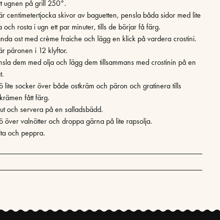
tt ugnen på grill 250°.
är centimetertjocka skivor av baguetten, pensla båda sidor med lite
a och rosta i ugn ett par minuter, tills de börjar få färg.
anda ost med crème fraiche och lägg en klick på vardera crostini.
r päronen i 12 klyftor.
nsla dem med olja och lägg dem tillsammans med crostinin på en
t.
rö lite socker över både ostkräm och päron och gratinera tills
krämen fått färg.
 ut och servera på en salladsbädd.
rö över valnötter och droppa gärna på lite rapsolja.
lta och peppra.