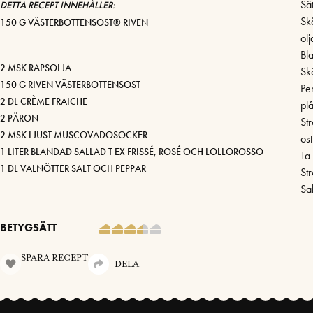
Sä
DETTA RECEPT INNEHÅLLER:
Sk
150 G
VÄSTERBOTTENSOST® RIVEN
olj
Bl
2 MSK RAPSOLJA
Skä
150 G RIVEN VÄSTERBOTTENSOST
Pe
2 DL CRÈME FRAICHE
plå
2 PÄRON
St
2 MSK LJUST MUSCOVADOSOCKER
ost
1 LITER BLANDAD SALLAD T EX FRISSÉ, ROSÉ OCH LOLLOROSSO
Ta
1 DL VALNÖTTER SALT OCH PEPPAR
St
Sa
BETYGSÄTT
SPARA RECEPT
DELA