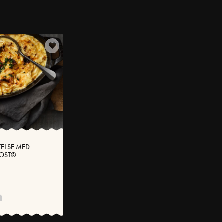
TELSE MED
SOST®