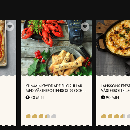
KUMMINKRYDDADE FILORULLAR
JANSSONS FRES
MED VÄSTERBOTTENSOST® OCH
VÄSTERBOTTEN
VINBÄR
30 MIN
90 MIN