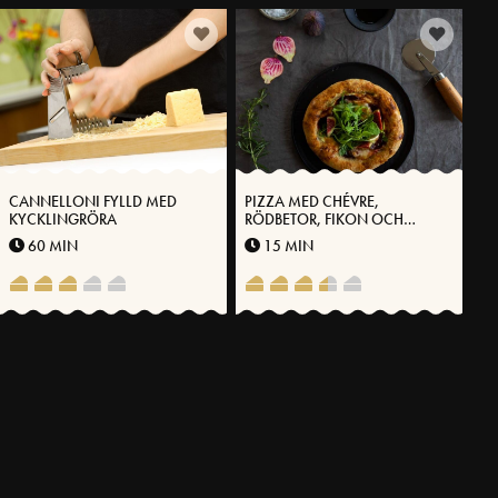
CANNELLONI FYLLD MED
PIZZA MED CHÉVRE,
KYCKLINGRÖRA
RÖDBETOR, FIKON OCH
VÄSTERBOTTENSOST®
60 MIN
15 MIN
FLER RECEPT
SVENSKA FOLKET LAGAR
Få möjlighet att spara dina favoritrecept samt skapa och publicera
dina egna recept med Västerbottensost® på vår hemsida.