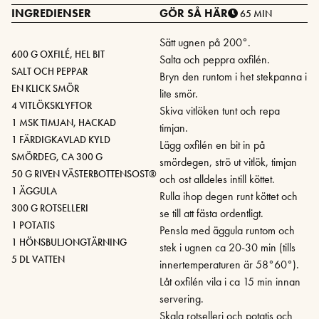
INGREDIENSER
GÖR SÅ HÄR
65 MIN
Sätt ugnen på 200°.
600 G OXFILÉ, HEL BIT
Salta och peppra oxfilén.
SALT OCH PEPPAR
Bryn den runtom i het stekpanna i
EN KLICK SMÖR
lite smör.
4 VITLÖKSKLYFTOR
Skiva vitlöken tunt och repa
1 MSK TIMJAN, HACKAD
timjan.
1 FÄRDIGKAVLAD KYLD
Lägg oxfilén en bit in på
SMÖRDEG, CA 300 G
smördegen, strö ut vitlök, timjan
50 G RIVEN VÄSTERBOTTENSOST®
och ost alldeles intill köttet.
1 ÄGGULA
Rulla ihop degen runt köttet och
300 G ROTSELLERI
se till att fästa ordentligt.
1 POTATIS
Pensla med äggula runtom och
1 HÖNSBULJONGTÄRNING
stek i ugnen ca 20-30 min (tills
5 DL VATTEN
innertemperaturen är 58°60°).
Låt oxfilén vila i ca 15 min innan
servering.
Skala rotselleri och potatis och