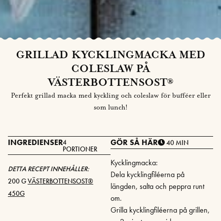
GRILLAD KYCKLINGMACKA MED
COLESLAW PÅ
VÄSTERBOTTENSOST®
Perfekt grillad macka med kyckling och coleslaw för bufféer eller
som lunch!
INGREDIENSER
GÖR SÅ HÄR
4
40 MIN
PORTIONER
Kycklingmacka:
DETTA RECEPT INNEHÅLLER:
Dela kycklingfiléerna på
200 G
VÄSTERBOTTENSOST®
längden, salta och peppra runt
450G
om.
Grilla kycklingfiléerna på grillen,