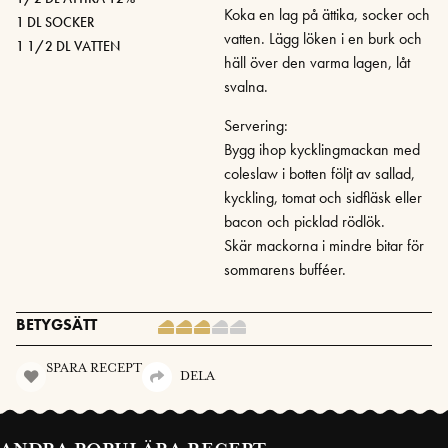
Koka en lag på ättika, socker och
1 DL SOCKER
vatten. Lägg löken i en burk och
1 1/2 DL VATTEN
häll över den varma lagen, låt
svalna.
Servering:
Bygg ihop kycklingmackan med
coleslaw i botten följt av sallad,
kyckling, tomat och sidfläsk eller
bacon och picklad rödlök.
Skär mackorna i mindre bitar för
sommarens bufféer.
BETYGSÄTT
SPARA RECEPT
DELA