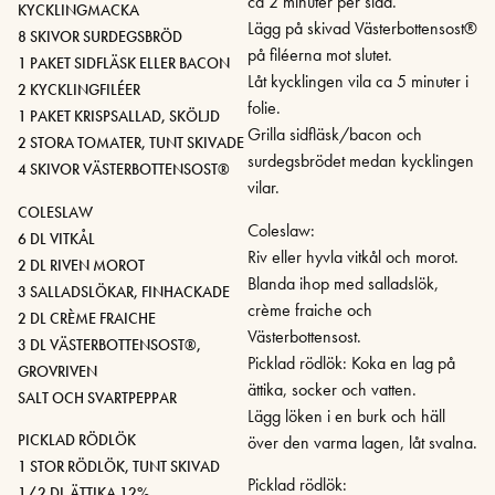
ca 2 minuter per sida.
KYCKLINGMACKA
Lägg på skivad Västerbottensost®
8 SKIVOR SURDEGSBRÖD
på filéerna mot slutet.
1 PAKET SIDFLÄSK ELLER BACON
Låt kycklingen vila ca 5 minuter i
2 KYCKLINGFILÉER
folie.
1 PAKET KRISPSALLAD, SKÖLJD
Grilla sidfläsk/bacon och
2 STORA TOMATER, TUNT SKIVADE
surdegsbrödet medan kycklingen
4 SKIVOR VÄSTERBOTTENSOST®
vilar.
COLESLAW
Coleslaw:
6 DL VITKÅL
Riv eller hyvla vitkål och morot.
2 DL RIVEN MOROT
Blanda ihop med salladslök,
3 SALLADSLÖKAR, FINHACKADE
crème fraiche och
2 DL CRÈME FRAICHE
Västerbottensost.
3 DL VÄSTERBOTTENSOST®,
Picklad rödlök: Koka en lag på
GROVRIVEN
ättika, socker och vatten.
SALT OCH SVARTPEPPAR
Lägg löken i en burk och häll
PICKLAD RÖDLÖK
över den varma lagen, låt svalna.
1 STOR RÖDLÖK, TUNT SKIVAD
Picklad rödlök:
1/2 DL ÄTTIKA 12%