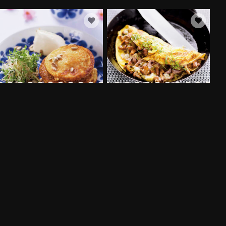
FRASIGA MOROTSPLÄTTAR
KANTARELLFYLLD OMELETT
MED VÄSTERBOTTENSOST
MED VÄSTERBOTTENSOST®
25 MIN
25 MIN
FLER RECEPT
SVENSKA FOLKET LAGAR
Få möjlighet att spara dina favoritrecept samt skapa och publicera