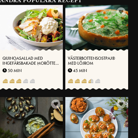
ANDRA POPULÄRA RECEPT
QUINOASALLAD MED
VÄSTERBOTTENSOSTPAJ®
INGEFÄRSBAKADE MORÖTTER
MED LÖJROM
OCH KYCKLINGFILÉ
50 MIN
45 MIN