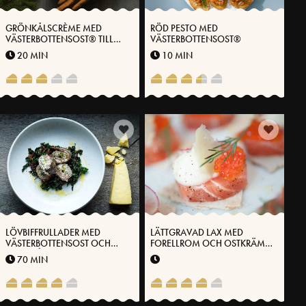
GRÖNKÅLSCRÈME MED
RÖD PESTO MED
VÄSTERBOTTENSOST® TILL
VÄSTERBOTTENSOST®
PEPPARKAKOR
20 MIN
10 MIN
LÖVBIFFRULLADER MED
LÄTTGRAVAD LAX MED
VÄSTERBOTTENSOST OCH
FORELLROM OCH OSTKRÄM
SVARTKÅL MED CHILI OCH
MED VÄSTERBOTTENSOST®
70 MIN
RÖDLÖK