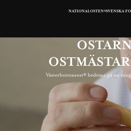
NATIONALOSTEN®
SVENSKA F
OSTARN
OSTMÄSTAR
Västerbottensost® bedöms på en niogr