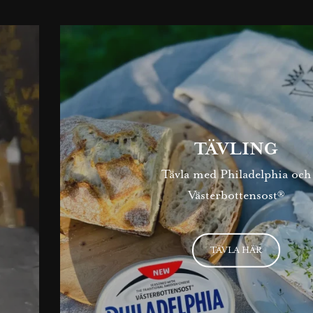
TÄVLING
Tävla med Philadelphia och
Västerbottensost®
TÄVLA HÄR