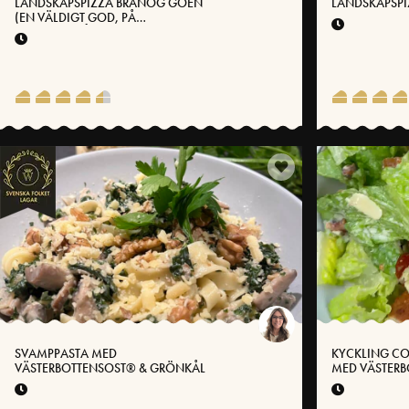
LANDSKAPSPIZZA BRANOG GOEN
LANDSKAPSPI
(EN VÄLDIGT GOD, PÅ
HÄLSINGEMÅL)
SVAMPPASTA MED
KYCKLING CO
VÄSTERBOTTENSOST® & GRÖNKÅL
MED VÄSTER