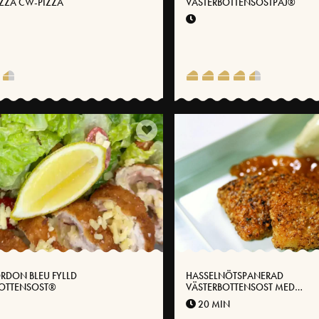
ZZA CW-PIZZA
VÄSTERBOTTENSOSTPAJ®
RDON BLEU FYLLD
HASSELNÖTSPANERAD
BOTTENSOST®
VÄSTERBOTTENSOST MED
HJORTRON
20 MIN