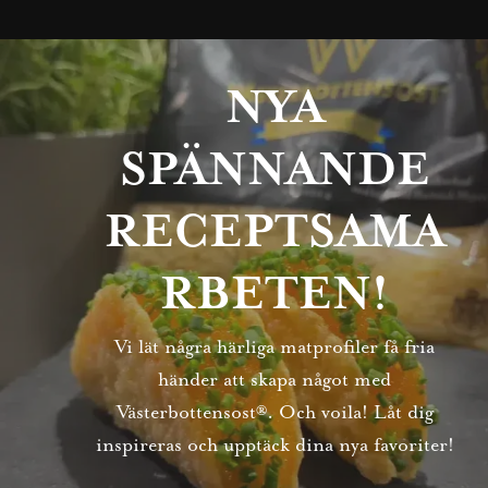
NYA
SPÄNNANDE
RECEPTSAMA
RBETEN!
Vi lät några härliga matprofiler få fria
händer att skapa något med
Västerbottensost®. Och voila! Låt dig
inspireras och upptäck dina nya favoriter!