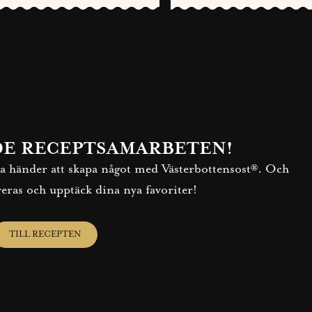
DE RECEPTSAMARBETEN!
fria händer att skapa något med Västerbottensost®. Och
reras och upptäck dina nya favoriter!
TILL RECEPTEN