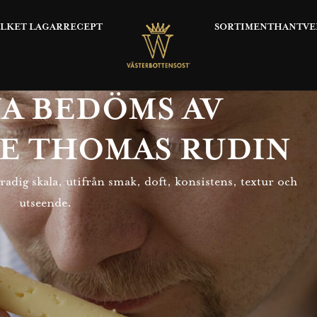
OLKET LAGAR
RECEPT
SORTIMENT
HANTVE
A BEDÖMS AV
E THOMAS RUDIN
adig skala, utifrån smak, doft, konsistens, textur och
utseende.