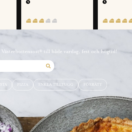
Västerbottensost® till både vardag, fest och högtid!
STA
PIZZA
ENKLA TILLTUGG
FÖRRÄTT