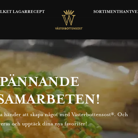
OLKET LAGAR
RECEPT
SORTIMENT
HANTVE
SPÄNNANDE
SAMARBETEN!
fria händer att skapa något med Västerbottensost®. Och
reras och upptäck dina nya favoriter!