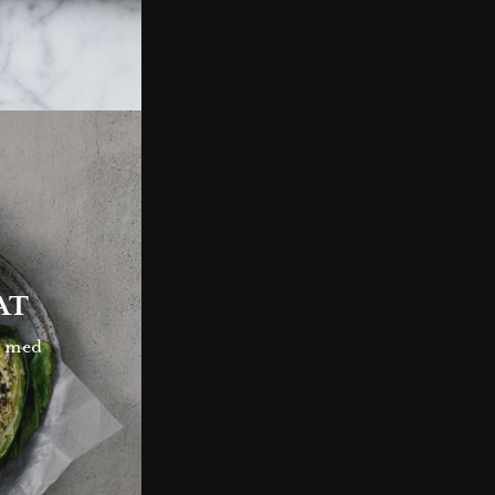
AT
s med