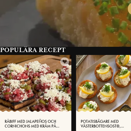
POPULÄRA RECEPT
RÅBIFF MED JALAPEÑOS OCH
POTATISBÄGARE MED
CORNICHONS MED KRÄM PÅ
VÄSTERBOTTENSOST®,
VÄSTERBOTTENSOST®
SKAGENRÖRA OCH INLAGD