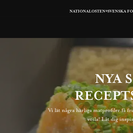
NATIONALOSTEN®
SVENSKA F
NYA 
RECEPT
Vi lät några härliga matprofiler få 
voila! Låt dig inspi