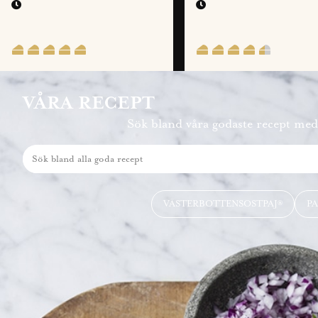
CITRON
VÅRA RECEPT
Sök bland våra godaste recept med 
VÄSTERBOTTENSOSTPAJ®
PA