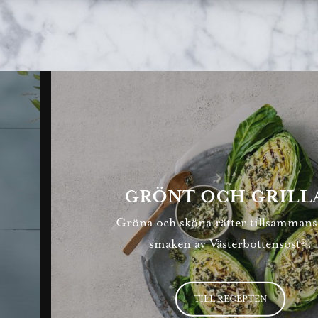
GRÖNT OCH GRILL
Gröna och sköna rätter tillsamman
smaken av Västerbottensost®.
TILL RECEPTEN