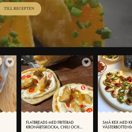
TILL RECEPTEN
FLATBREADS MED FRITERAD
SMÅ KEX MED K
KRONÄRTSKOCKA, CHILI OCH
VÄSTERBOTTENS
KRÄM PÅ VÄSTERBOTTENSOST®
SMÖR