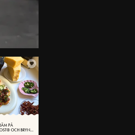
RÄM PÅ
OST® OCH BRYNT