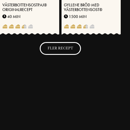
VÄSTERBOTTENSOSTPAJ®
GYLLENE BRÖD MED
ORIGINALRECEPT
VÄSTERBOTTENSOST®
40 MIN
1500 MIN
FLER RECEPT
SVENSKA FOLKET LAGAR
Få möjlighet att spara dina favoritrecept samt skapa och publicera
dina egna recept med Västerbottensost® på vår hemsida.
BLI MEDLEM NU