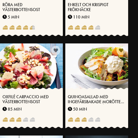
RÖRA MED
ENKELT OCH KRISPIGT
VÄSTERBOTTENSOST
FRÖKNÄCKE
5 MIN
110 MIN
OXFILÉ CARPACCIO MED
QUINOASALLAD MED
VÄSTERBOTTENSOST
INGEFÄRSBAKADE MORÖTTER
OCH KYCKLINGFILÉ
85 MIN
50 MIN