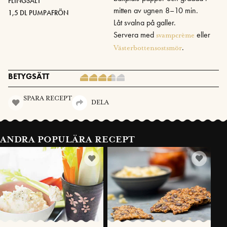
FLINGSALT
mitten av ugnen 8–10 min.
1,5 DL PUMPAFRÖN
Låt svalna på galler.
Servera med
eller
svampcrème
.
Västerbottensostsmör
BETYGSÄTT
SPARA RECEPT
DELA
ANDRA POPULÄRA RECEPT