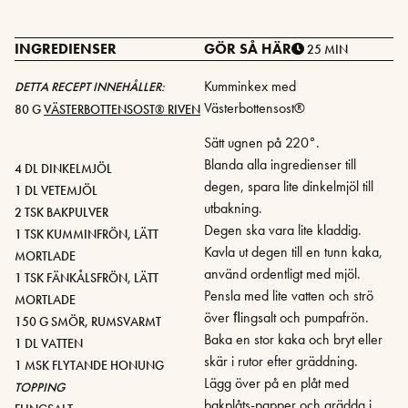
INGREDIENSER
GÖR SÅ HÄR
25 MIN
Kumminkex med
DETTA RECEPT INNEHÅLLER:
Västerbottensost®
80 G
VÄSTERBOTTENSOST® RIVEN
Sätt ugnen på 220°.
Blanda alla ingredienser till
4 DL DINKELMJÖL
degen, spara lite dinkelmjöl till
1 DL VETEMJÖL
utbakning.
2 TSK BAKPULVER
Degen ska vara lite kladdig.
1 TSK KUMMINFRÖN, LÄTT
Kavla ut degen till en tunn kaka,
MORTLADE
använd ordentligt med mjöl.
1 TSK FÄNKÅLSFRÖN, LÄTT
Pensla med lite vatten och strö
MORTLADE
över ﬂingsalt och pumpafrön.
150 G SMÖR, RUMSVARMT
Baka en stor kaka och bryt eller
1 DL VATTEN
skär i rutor efter gräddning.
1 MSK FLYTANDE HONUNG
Lägg över på en plåt med
TOPPING
bakplåts-papper och grädda i