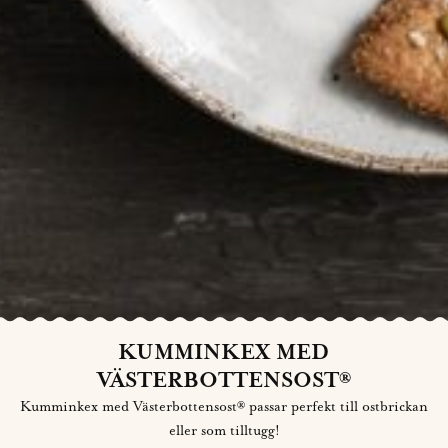
KUMMINKEX MED
VÄSTERBOTTENSOST®
Kumminkex med Västerbottensost® passar perfekt till ostbrickan
eller som tilltugg!