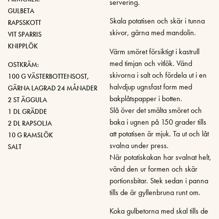
servering.
GULBETA
Skala potatisen och skär i tunna
RAPSSKOTT
skivor, gärna med mandolin.
VIT SPARRIS
KNIPPLÖK
Värm smöret försiktigt i kastrull
med timjan och vitlök. Vänd
OSTKRÄM:
skivorna i salt och fördela ut i en
100 G VÄSTERBOTTENSOST,
halvdjup ugnsfast form med
GÄRNA LAGRAD 24 MÅNADER
bakplåtspapper i botten.
2 ST ÄGGULA
Slå över det smälta smöret och
1 DL GRÄDDE
baka i ugnen på 150 grader tills
2 DL RAPSOLJA
att potatisen är mjuk. Ta ut och låt
10 G RAMSLÖK
svalna under press.
SALT
När potatiskakan har svalnat helt,
vänd den ur formen och skär
portionsbitar. Stek sedan i panna
tills de är gyllenbruna runt om.
Koka gulbetorna med skal tills de