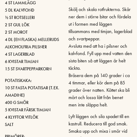
4 ST LAMMLÄGG
Skölj och skala rotfrukterna. Skär
5 DL KALVFOND
ner dem i större bitar och fördela
½ ST ROTSELLERI
ut i formen med läggen
2 ST GUL LÖK
tillsammans med timjan, lagerblad
2 ST MOROT
och svartpeppar.
4 DL (EN FLASKA) MELLERUDS
Avsluta med att ha i pilsner och
ALKOHOLFRIA PILSNER
kalvfond. Fyll upp med vatten den
4 ST LAGERBLAD
sista biten så att läggen är helt
6 KVISTAR TIMJAN
täckta.
15 ST SVARTPEPPARKORN
Bräsera dem på 140 grader i ca
POTATISKAKA:
4 timmar, eller kör dem på 85
10 ST FASTA POTATISAR (T.EX.
grader över natten. Köttet ska bli
AMADINE)
mört och lossa lätt från benet
400 G SMÖR
men inte släppa helt.
5 KVISTAR FÄRSK TIMJAN
Lyft läggen och sila spadet till en
4 KLYFTOR VITLÖK
kastrull. Reducera till god smak.
SALT
Smaka upp och mixa i smör vid
PRIMÖRER: