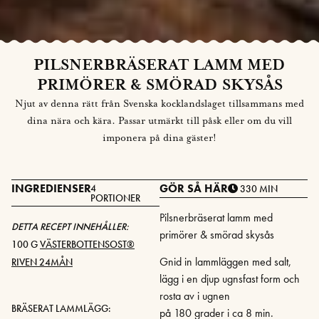
PILSNERBRÄSERAT LAMM MED
PRIMÖRER & SMÖRAD SKYSÅS
Njut av denna rätt från Svenska kocklandslaget tillsammans med
dina nära och kära. Passar utmärkt till påsk eller om du vill
imponera på dina gäster!
INGREDIENSER
GÖR SÅ HÄR
4
330 MIN
PORTIONER
Pilsnerbräserat lamm med
DETTA RECEPT INNEHÅLLER:
primörer & smörad skysås
100 G
VÄSTERBOTTENSOST®
Gnid in lammläggen med salt,
RIVEN 24MÅN
lägg i en djup ugnsfast form och
rosta av i ugnen
BRÄSERAT LAMMLÄGG:
på 180 grader i ca 8 min.