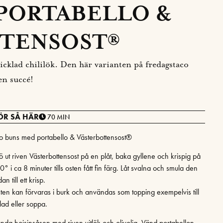
PORTABELLO &
TENSOST®
icklad chililök. Den här varianten på fredagstaco
n succé!
ÖR SÅ HÄR
70 MIN
o buns med portabello & Västerbottensost®
rö ut riven Västerbottensost på en plåt, baka gyllene och krispig på
° i ca 8 minuter tills osten fått fin färg. Låt svalna och smula den
an till ett krisp.
ten kan förvaras i burk och användas som topping exempelvis till
lad eller soppa.
anda hoisinsåsen med riven vitlök och olivolja. Vänd portabellon