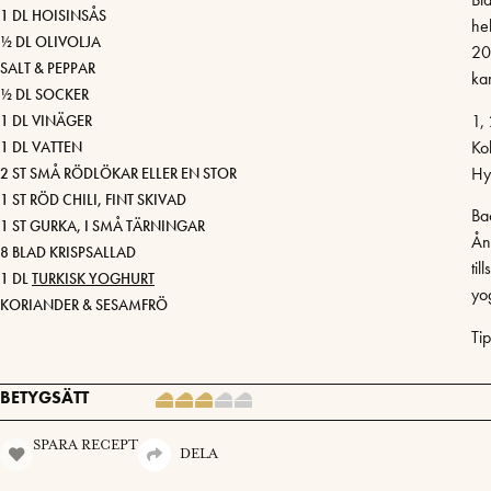
1 DL HOISINSÅS
he
½ DL OLIVOLJA
20
SALT & PEPPAR
ka
½ DL SOCKER
1, 
1 DL VINÄGER
Kok
1 DL VATTEN
Hyv
2 ST SMÅ RÖDLÖKAR ELLER EN STOR
1 ST RÖD CHILI, FINT SKIVAD
Ba
1 ST GURKA, I SMÅ TÄRNINGAR
Ån
8 BLAD KRISPSALLAD
ti
1 DL
TURKISK YOGHURT
yo
KORIANDER & SESAMFRÖ
Ti
BETYGSÄTT
SPARA RECEPT
DELA