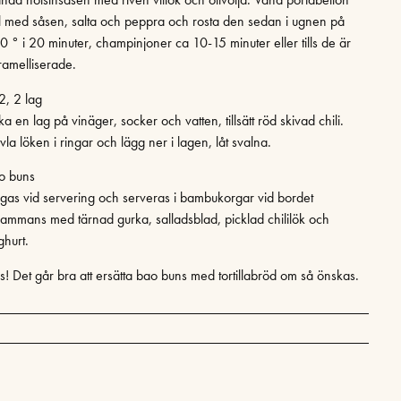
l med såsen, salta och peppra och rosta den sedan i ugnen på
0 ° i 20 minuter, champinjoner ca 10-15 minuter eller tills de är
ramelliserade.
2, 2 lag
a en lag på vinäger, socker och vatten, tillsätt röd skivad chili.
la löken i ringar och lägg ner i lagen, låt svalna.
o buns
gas vid servering och serveras i bambukorgar vid bordet
llsammans med tärnad gurka, salladsblad, picklad chililök och
ghurt.
ps! Det går bra att ersätta bao buns med tortillabröd om så önskas.