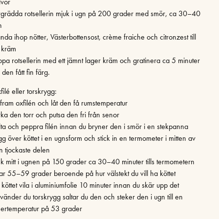
lvor
rgrädda rotsellerin mjuk i ugn på 200 grader med smör, ca 30–40
n
nda ihop nötter, Västerbottensost, crème fraiche och citronzest till
 kräm
ppa rotsellerin med ett jämnt lager kräm och gratinera ca 5 minuter
ls den fått fin färg.
ilé eller torskrygg:
 fram oxfilén och låt den få rumstemperatur
rka den torr och putsa den fri från senor
lta och peppra filén innan du bryner den i smör i en stekpanna
gg över köttet i en ugnsform och stick in en termometer i mitten av
n tjockaste delen
ek mitt i ugnen på 150 grader ca 30–40 minuter tills termometern
sar 55–59 grader beroende på hur välstekt du vill ha köttet
 köttet vila i aluminiumfolie 10 minuter innan du skär upp det
vänder du torskrygg saltar du den och steker den i ugn till en
nertemperatur på 53 grader