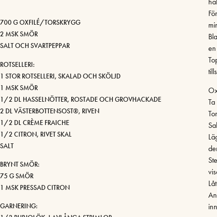
ha
Fö
700 G OXFILÉ/TORSKRYGG
mi
2 MSK SMÖR
Bla
SALT OCH SVARTPEPPAR
en
To
ROTSELLERI:
til
1 STOR ROTSELLERI, SKALAD OCH SKÖLJD
1 MSK SMÖR
Oxf
1/2 DL HASSELNÖTTER, ROSTADE OCH GROVHACKADE
Ta
2 DL VÄSTERBOTTENSOST®, RIVEN
To
1/2 DL CRÈME FRAICHE
Sa
1/2 CITRON, RIVET SKAL
Lä
SALT
de
St
BRYNT SMÖR:
vi
75 G SMÖR
Låt
1 MSK PRESSAD CITRON
An
in
GARNERING: