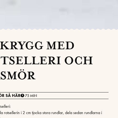
SKRYGG MED
TSELLERI OCH
 SMÖR
ÖR SÅ HÄR
75 MIN
selleri:
a rotsellerin i 2 cm tjocka stora rundlar, dela sedan rundlarna i