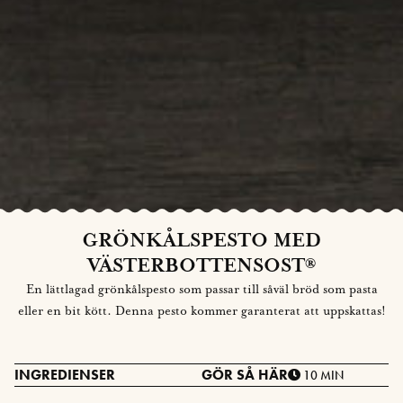
GRÖNKÅLSPESTO MED
VÄSTERBOTTENSOST®
En lättlagad grönkålspesto som passar till såväl bröd som pasta
eller en bit kött. Denna pesto kommer garanterat att uppskattas!
INGREDIENSER
GÖR SÅ HÄR
10 MIN