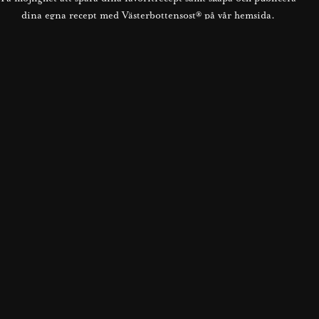
dina egna recept med Västerbottensost® på vår hemsida.
BLI MEDLEM NU
SVERIGES LANDSKAPSPIZZOR
Se vinnarpizzan i ditt landskap!
TILL PIZZORNA