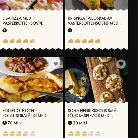
LIBAPIZZA MED
KRISPIGA TACOSKAL AV
VÄSTERBOTTENSOST®
VÄSTERBOTTENSOST® MED
SMETANA OCH LÖJROM
ENTRECÔTE OCH
SOFIA HENRIKSSONS SMÅ
POTATISGRATÄNG MED
LÖJROMSPIZZOR MED
VÄSTERBOTTENSOST
VÄSTERBOTTENSOST®
70 MIN
20 MIN