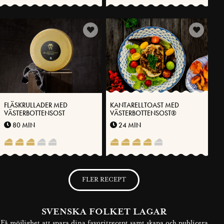
FLÄSKRULLADER MED
KANTARELLTOAST MED
VÄSTERBOTTENSOST
VÄSTERBOTTENSOST®
80 MIN
24 MIN
FLER RECEPT
SVENSKA FOLKET LAGAR
Få möjlighet att spara dina favoritrecept samt skapa och publicera