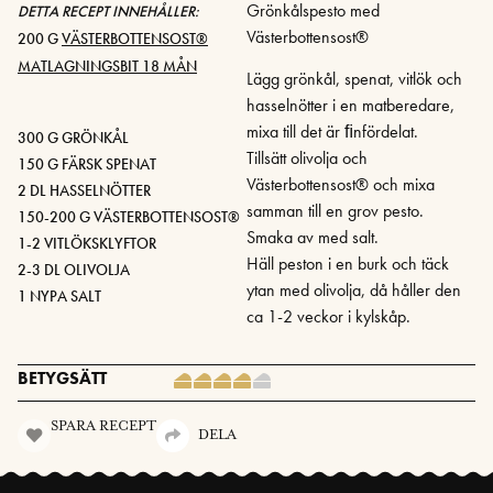
Grönkålspesto med
DETTA RECEPT INNEHÅLLER:
Västerbottensost®
200 G
VÄSTERBOTTENSOST®
MATLAGNINGSBIT 18 MÅN
Lägg grönkål, spenat, vitlök och
hasselnötter i en matberedare,
mixa till det är ﬁnfördelat.
300 G GRÖNKÅL
Tillsätt olivolja och
150 G FÄRSK SPENAT
Västerbottensost® och mixa
2 DL HASSELNÖTTER
samman till en grov pesto.
150-200 G VÄSTERBOTTENSOST®
Smaka av med salt.
1-2 VITLÖKSKLYFTOR
Häll peston i en burk och täck
2-3 DL OLIVOLJA
ytan med olivolja, då håller den
1 NYPA SALT
ca 1-2 veckor i kylskåp.
BETYGSÄTT
SPARA RECEPT
DELA