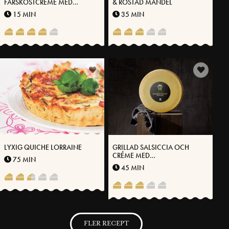
FÄRSKOSTCRÈME MED
& ROSTAD MANDEL
VÄSTERBOTTENSOST® VANILJ
15 MIN
35 MIN
OCH PISTAGENÖTTER
LYXIG QUICHE LORRAINE
GRILLAD SALSICCIA OCH
CRÉME MED
75 MIN
VÄSTERBOTTENSOST
45 MIN
FLER RECEPT