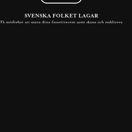
SVENSKA FOLKET LAGAR
Få möjlighet att spara dina favoritrecept samt skapa och publicera
dina egna recept med Västerbottensost® på vår hemsida.
BLI MEDLEM NU
GODARE VARDAGSMAT
Upptäck nya goda vardagsrecept med Västerbottensost®