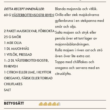
Blanda majonnäs och vitlök.
DETTA RECEPT INNEHÅLLER:
Grilla eller stek majskolvarna
60 G
VÄSTERBOTTENSOST® RIVEN
gyllenbruna i en stekpanna med
smör och olja.
2 PAKET MAJSKOLVAR, FÖRKOKTA
Salta majsen och stryk eller
25 G SMÖR
pensla över ett tunt lager av
1 MSK OLJA
majonnäsblandningen.
1 DL MAJONNÄS
Rulla majsen i riven ost och strö
1 VITLÖK, PRESSAD
även över lite extra ost.
1–2 DL VÄSTERBOTTENSOST®,
Toppa med chiliflakes och
FINRIVEN
oregano och servera med en
1 CITRON ELLER LIME, I KLYFTOR
citrusklyfta.
OREGANO, FÄRSK ELLER TORKAD
CHILIFLAKES
SALT
BETYGSÄTT