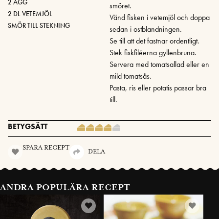
2 ÄGG
smöret.
2 DL VETEMJÖL
Vänd fisken i vetemjöl och doppa
SMÖR TILL STEKNING
sedan i ostblandningen.
Se till att det fastnar ordentligt.
Stek fiskfiléerna gyllenbruna.
Servera med tomatsallad eller en
mild tomatsås.
Pasta, ris eller potatis passar bra
till.
BETYGSÄTT
SPARA RECEPT
DELA
ANDRA POPULÄRA RECEPT