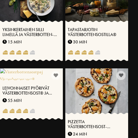
YKSINKERTAINEN SILLI
TAPASTARJOTIN
LIMELLÄ JA VÄSTERBOTTEN-
VÄSTERBOTTENSOSTILLA®
JUUSTOLLA®
15 MIN
30 MIN
LEIVONNAISET PYÖRIVÄT
VÄSTERBOTTENSOST® JA
LEHTIKAALILLA
55 MIN
PIZZETTA
VÄSTERBOTTENSOST-
MÄDILLÄ® JA KUIVATULLA
24 MIN
RIISTANLIHALLA