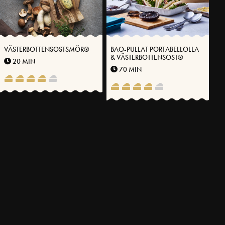
VÄSTERBOTTENSOSTSMÖR®
BAO-PULLAT PORTABELLOLLA
& VÄSTERBOTTENSOST®
20 MIN
70 MIN
LISÄÄ RESEPTEJÄ
LIITY JUUSTOKLUBIMME JÄSENEKSI
Tallenna suosikkireseptisi, hyödynnä tarjouksiamme äläkä
koskaan missaa inspiroivia ja tietoartikkeleitamme
LIITY JÄSENEKSI NYT