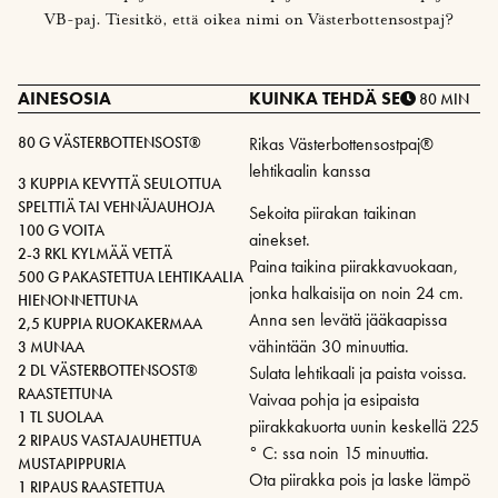
VB-paj. Tiesitkö, että oikea nimi on Västerbottensostpaj?
AINESOSIA
KUINKA TEHDÄ SE
80 MIN
80 G VÄSTERBOTTENSOST®
Rikas Västerbottensostpaj®
lehtikaalin kanssa
3 KUPPIA KEVYTTÄ SEULOTTUA
SPELTTIÄ TAI VEHNÄJAUHOJA
Sekoita piirakan taikinan
100 G VOITA
ainekset.
2-3 RKL KYLMÄÄ VETTÄ
Paina taikina piirakkavuokaan,
500 G PAKASTETTUA LEHTIKAALIA
jonka halkaisija on noin 24 cm.
HIENONNETTUNA
Anna sen levätä jääkaapissa
2,5 KUPPIA RUOKAKERMAA
vähintään 30 minuuttia.
3 MUNAA
2 DL VÄSTERBOTTENSOST®
Sulata lehtikaali ja paista voissa.
RAASTETTUNA
Vaivaa pohja ja esipaista
1 TL SUOLAA
piirakkakuorta uunin keskellä 225
2 RIPAUS VASTAJAUHETTUA
° C: ssa noin 15 minuuttia.
MUSTAPIPPURIA
Ota piirakka pois ja laske lämpö
1 RIPAUS RAASTETTUA