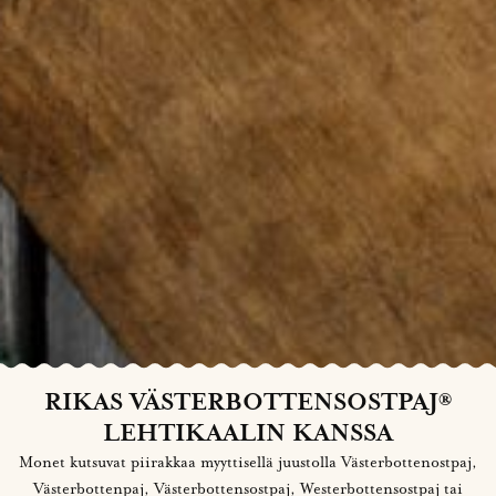
RIKAS VÄSTERBOTTENSOSTPAJ®
LEHTIKAALIN KANSSA
Monet kutsuvat piirakkaa myyttisellä juustolla Västerbottenostpaj,
Västerbottenpaj, Västerbottensostpaj, Westerbottensostpaj tai