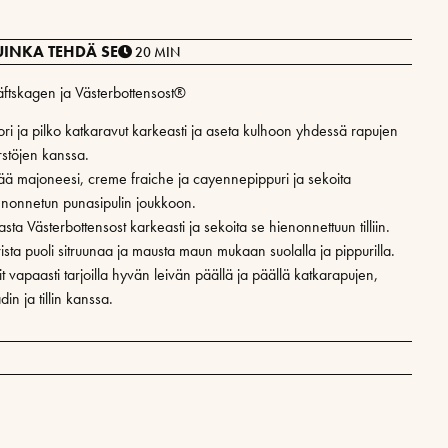
UINKA TEHDÄ SE
20 MIN
äftskagen ja Västerbottensost®
ori ja pilko katkaravut karkeasti ja aseta kulhoon yhdessä rapujen
rstöjen kanssa.
sää majoneesi, creme fraiche ja cayennepippuri ja sekoita
enonnetun punasipulin joukkoon.
sta Västerbottensost karkeasti ja sekoita se hienonnettuun tilliin.
ista puoli sitruunaa ja mausta maun mukaan suolalla ja pippurilla.
t vapaasti tarjoilla hyvän leivän päällä ja päällä katkarapujen,
in ja tillin kanssa.