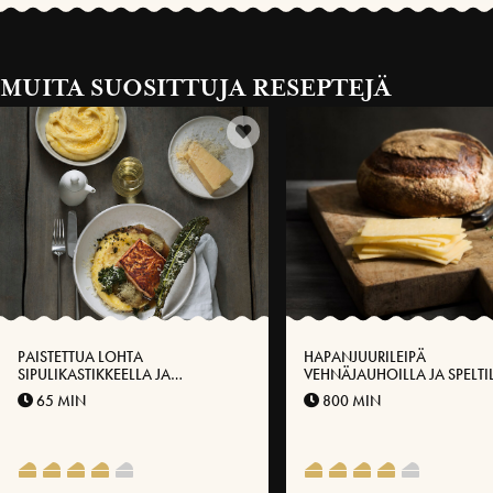
MUITA SUOSITTUJA RESEPTEJÄ
PAISTETTUA LOHTA
HAPANJUURILEIPÄ
SIPULIKASTIKKEELLA JA
VEHNÄJAUHOILLA JA SPELTI
MANTELIPERUNASOSETTA
65 MIN
800 MIN
VÄSTERBOTTEN-JUUSTOLLA®