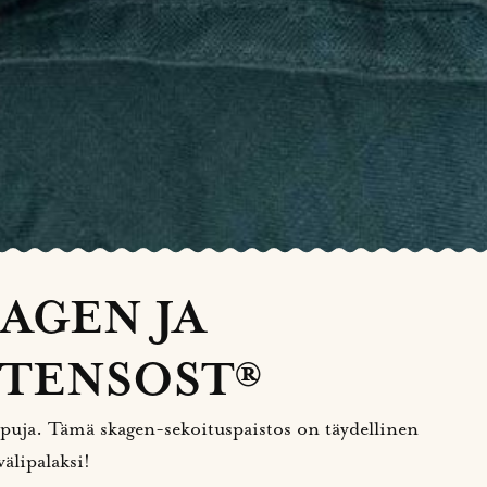
AGEN JA
TENSOST®
apuja. Tämä skagen-sekoituspaistos on täydellinen
välipalaksi!