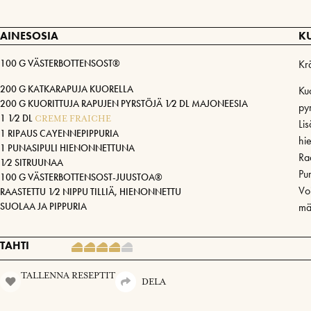
AINESOSIA
K
100 G VÄSTERBOTTENSOST®
Kr
200 G KATKARAPUJA KUORELLA
Ku
200 G KUORITTUJA RAPUJEN PYRSTÖJÄ 1⁄2 DL MAJONEESIA
py
1 1⁄2 DL
CREME FRAICHE
Li
1 RIPAUS CAYENNEPIPPURIA
hi
1 PUNASIPULI HIENONNETTUNA
Raa
1⁄2 SITRUUNAA
Pur
100 G VÄSTERBOTTENSOST-JUUSTOA®
Voi
RAASTETTU 1⁄2 NIPPU TILLIÄ, HIENONNETTU
SUOLAA JA PIPPURIA
mäd
TAHTI
TALLENNA RESEPTIT
DELA