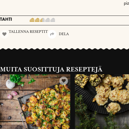
pi
TAHTI
TALLENNA RESEPTIT
DELA
MUITA SUOSITTUJA RESEPTEJÄ