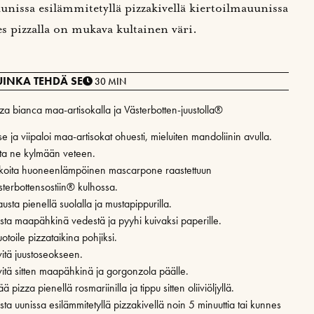
uunissa esilämmitetyllä pizzakivellä kiertoilmauunissa
s pizzalla on mukava kultainen väri.
UINKA TEHDÄ SE
30 MIN
zza bianca maa-artisokalla ja Västerbotten-juustolla®
e ja viipaloi maa-artisokat ohuesti, mieluiten mandoliinin avulla.
ita ne kylmään veteen.
koita huoneenlämpöinen mascarpone raastettuun
sterbottensostiin® kulhossa.
sta pienellä suolalla ja mustapippurilla.
ista maapähkinä vedestä ja pyyhi kuivaksi paperille.
toile pizzataikina pohjiksi.
vitä juustoseokseen.
vitä sitten maapähkinä ja gorgonzola päälle.
ää pizza pienellä rosmariinilla ja tippu sitten oliiviöljyllä.
sta uunissa esilämmitetyllä pizzakivellä noin 5 minuuttia tai kunnes