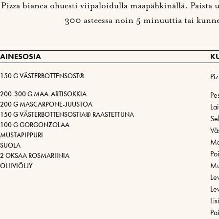
Pizza bianca ohuesti viipaloidulla maapähkinällä. Paista 
300 asteessa noin 5 minuuttia tai kunne
AINESOSIA
K
150 G VÄSTERBOTTENSOST®
Pi
200-300 G MAA-ARTISOKKIA
Pes
200 G MASCARPONE-JUUSTOA
La
150 G VÄSTERBOTTENSOSTIA® RAASTETTUNA
Se
100 G GORGONZOLAA
Vä
MUSTAPIPPURI
Mau
SUOLA
Po
2 OKSAA ROSMARIINIA
Muo
OLIIVIÖLJY
Le
Le
Lis
Pai