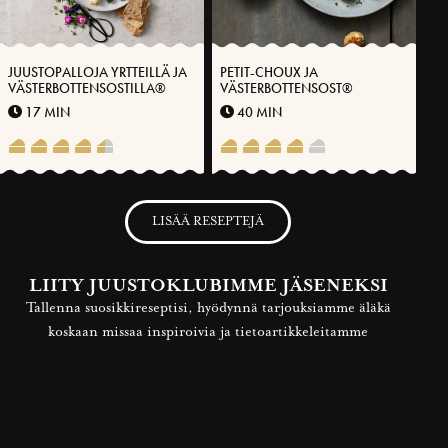
JUUSTOPALLOJA YRTTEILLÄ JA
PETIT-CHOUX JA
VÄSTERBOTTENSOSTILLA®
VÄSTERBOTTENSOST®
17 MIN
40 MIN
LISÄÄ RESEPTEJÄ
LIITY JUUSTOKLUBIMME JÄSENEKSI
Tallenna suosikkireseptisi, hyödynnä tarjouksiamme äläkä
koskaan missaa inspiroivia ja tietoartikkeleitamme
LIITY JÄSENEKSI NYT