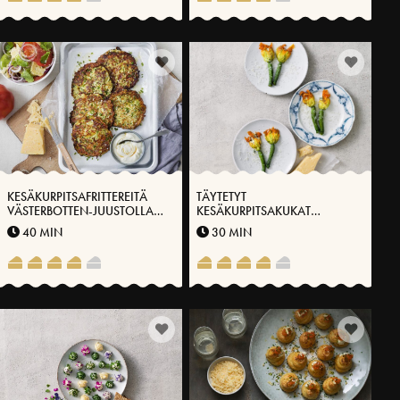
KESÄKURPITSAFRITTEREITÄ
TÄYTETYT
VÄSTERBOTTEN-JUUSTOLLA®,
KESÄKURPITSAKUKAT
TOMAATTISALAATILLA JA
VÄSTERBOTTEN-JUUSTOLLA®
40 MIN
30 MIN
JOGURTTIKASTIKKEELLA
JA YRTTEILLÄ