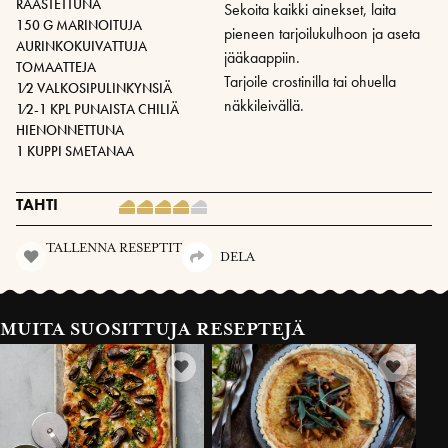
RAASTETTUNA
Sekoita kaikki ainekset, laita
150 G MARINOITUJA
pieneen tarjoilukulhoon ja aseta
AURINKOKUIVATTUJA
jääkaappiin.
TOMAATTEJA
Tarjoile crostinilla tai ohuella
1⁄2 VALKOSIPULINKYNSIÄ
näkkileivällä.
1⁄2-1 KPL PUNAISTA CHILIÄ
HIENONNETTUNA
1 KUPPI SMETANAA
TAHTI
TALLENNA RESEPTIT
DELA
MUITA SUOSITTUJA RESEPTEJÄ