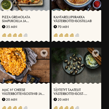
PIZZA GREMOLATA
KANTARELLIPIIRAKKA
SIMPUKOILLA JA
VÄSTERBOTTENSOSTILLA®
VÄSTERBOTTENSOSTILLA®
35 MIN
70 MIN
MAC N’ CHEESE
TÄYTETYT TAATELIT
VÄSTERBOTTENSOSTIN® JA
VÄSTERBOTTENSOST-
KIMCHIN KANSSA
JUUSTOLLA®
20 MIN
20 MIN