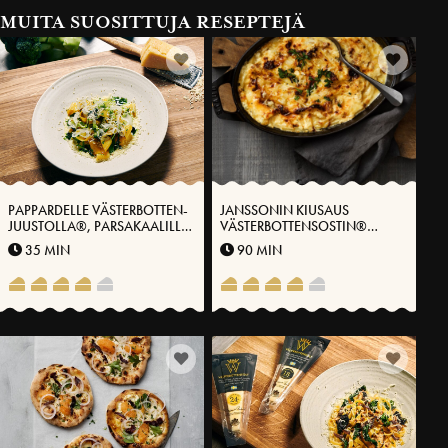
MUITA SUOSITTUJA RESEPTEJÄ
PAPPARDELLE VÄSTERBOTTEN-
JANSSONIN KIUSAUS
JUUSTOLLA®, PARSAKAALILLA
VÄSTERBOTTENSOSTIN®
JA SITRUUNALLA
KANSSA
35 MIN
90 MIN
MARINOIDULLA
HOPEASIPULILLA