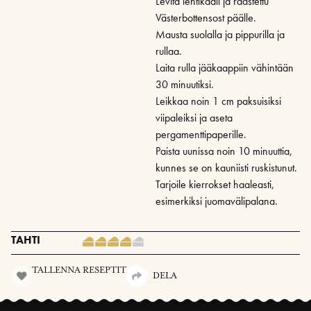
Levitä lehtikaali ja raastettu
Västerbottensost päälle.
Mausta suolalla ja pippurilla ja
rullaa.
Laita rulla jääkaappiin vähintään
30 minuutiksi.
Leikkaa noin 1 cm paksuisiksi
viipaleiksi ja aseta
pergamenttipaperille.
Paista uunissa noin 10 minuuttia,
kunnes se on kauniisti ruskistunut.
Tarjoile kierrokset haaleasti,
esimerkiksi juomavälipalana.
TAHTI
TALLENNA RESEPTIT
DELA