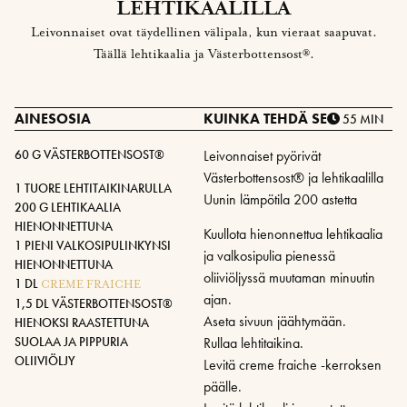
LEHTIKAALILLA
Leivonnaiset ovat täydellinen välipala, kun vieraat saapuvat.
Täällä lehtikaalia ja Västerbottensost®.
AINESOSIA
KUINKA TEHDÄ SE
55 MIN
60 G VÄSTERBOTTENSOST®
Leivonnaiset pyörivät
Västerbottensost® ja lehtikaalilla
1 TUORE LEHTITAIKINARULLA
Uunin lämpötila 200 astetta
200 G LEHTIKAALIA
HIENONNETTUNA
Kuullota hienonnettua lehtikaalia
1 PIENI VALKOSIPULINKYNSI
ja valkosipulia pienessä
HIENONNETTUNA
oliiviöljyssä muutaman minuutin
1 DL
CREME FRAICHE
ajan.
1,5 DL VÄSTERBOTTENSOST®
Aseta sivuun jäähtymään.
HIENOKSI RAASTETTUNA
SUOLAA JA PIPPURIA
Rullaa lehtitaikina.
OLIIVIÖLJY
Levitä creme fraiche -kerroksen
päälle.