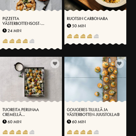
PIZZETTA
RUOTSIN CARBONARA
VÄSTERBOTTENSOST-
50 MIN
MÄDILLÄ® JA KUIVATULLA
24 MIN
RIISTANLIHALLA
TUOREITA PERUNAA
GOUGERES TILLILLÄ JA
CREMELLÄ
VÄSTERBOTTEN-JUUSTOLLA®
VÄSTERBOTTENSOST-
60 MIN
60 MIN
YRTTIÖLJYLLÄ® JA
HAPATETTUA KESÄSIPULIA