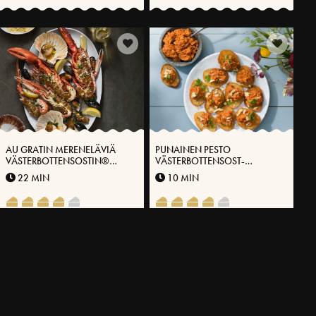
AU GRATIN MERENELÄVIÄ
PUNAINEN PESTO
VÄSTERBOTTENSOSTIN®
VÄSTERBOTTENSOST-
KANSSA
JUUSTOLLA®
22 MIN
10 MIN
LISÄÄ RESEPTEJÄ
LIITY JUUSTOKLUBIMME JÄSENEKSI
Tallenna suosikkireseptisi, hyödynnä tarjouksiamme äläkä