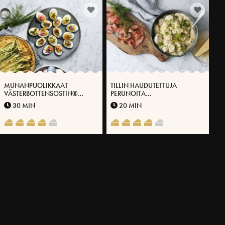
MUNANPUOLIKKAAT
TILLIN HAUDUTETTUJA
VÄSTERBOTTENSOSTIN®
PERUNOITA
CREEMIN PÄÄLLÄ
VÄSTERBOTTENSOST-
30 MIN
20 MIN
JUUSTOLLA®
LISÄÄ RESEPTEJÄ
LIITY JUUSTOKLUBIMME JÄSENEKSI
Tallenna suosikkireseptisi, hyödynnä tarjouksiamme äläkä
koskaan missaa inspiroivia ja tietoartikkeleitamme