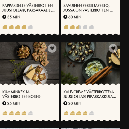
PAPPARDELLE VÄSTERBOTTEN-
SAVUINEN PERSILJAPESTO,
JUUSTOLLA®, PARSAKAALILLA
JOSSA ON VÄSTERBOTTEN-
JA SITRUUNALLA
JUUSTOA®, PARSAA JA MÄTIÄ
35 MIN
60 MIN
MARINOIDULLA
HOPEASIPULILLA
KUMMINKEX JA
KALE-CREME VÄSTERBOTTEN-
VÄSTERBOTTENSOST®
JUUSTOLLA® PIPARKAKKUJA
VARTEN
25 MIN
20 MIN