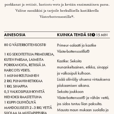
porkkanat ja retiisit, haricots verts ja kevään ensimmäinen parsa.
Valitse suosikkisi ja tarjoile herkullisella kastikkeella
Västerbottensostilla®.
AINESOSIA
KUINKA TEHDÄ SE
15 MIN
80 G VÄSTERBOTTENSOST®
Primeur-salaatti ja kastike
Västerbottensostilla®
1 KG SEKOITETTUJA PRIMEUREJA,
KUTEN PARSAA, LAIMEITA
Kastike: Sekoita
PORKKANOITA, RETIISIÄ JA
munankeltuainen, etikka, sinappi
HARICOTS VERTS.
ja valkosipuli kulhoon.
1 MUNANKELTUAINEN
Lisää oliiviöljy ohuena virtauksena
2 RKL PUNAVIINIETIKKAA
piiskaamisen aikana.
1 RKL SINAPPIA
Sekoita joukkoon
0,5 VALKOSIPULINKYNTTÄ
HIENOKSI RAASTETTUNA
Västerbottensost® ja vähän vettä,
1 KUPPI OLIIVIÖLJYÄ
jos sidos tuntuu liian paksulta.
MAHDOLLISESTI 2–3 RKL VETTÄ
Mausta maun mukaan suolalla ja
SUOLAA JA MUSTAPIPPURIA