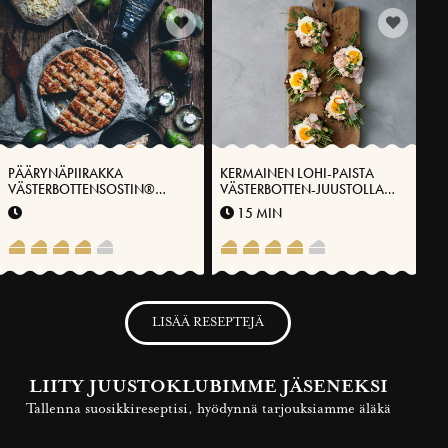
PÄÄRYNÄPIIRAKKA
KERMAINEN LOHI-PAISTA
VÄSTERBOTTENSOSTIN®
VÄSTERBOTTEN-JUUSTOLLA®
KANSSA
JA KAPRIKSILLA
15 MIN
LISÄÄ RESEPTEJÄ
LIITY JUUSTOKLUBIMME JÄSENEKSI
Tallenna suosikkireseptisi, hyödynnä tarjouksiamme äläkä
koskaan missaa inspiroivia ja tietoartikkeleitamme