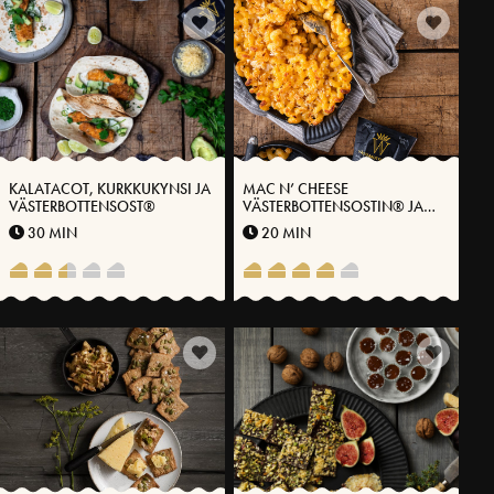
KALATACOT, KURKKUKYNSI JA
MAC N’ CHEESE
VÄSTERBOTTENSOST®
VÄSTERBOTTENSOSTIN® JA
KIMCHIN KANSSA
30 MIN
20 MIN