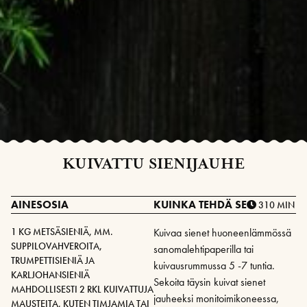
KUIVATTU SIENIJAUHE
AINESOSIA
KUINKA TEHDÄ SE
310 MIN
1 KG METSÄSIENIÄ, MM.
Kuivaa sienet huoneenlämmössä
SUPPILOVAHVEROITA,
sanomalehtipaperilla tai
TRUMPETTISIENIÄ JA
kuivausrummussa 5 -7 tuntia.
KARLJOHANSIENIÄ
Sekoita täysin kuivat sienet
MAHDOLLISESTI 2 RKL KUIVATTUJA
jauheeksi monitoimikoneessa,
MAUSTEITA, KUTEN TIMJAMIA TAI