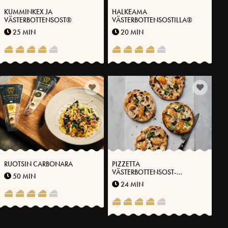
KUMMINKEX JA
HALKEAMA
VÄSTERBOTTENSOST®
VÄSTERBOTTENSOSTILLA®
25 MIN
20 MIN
RUOTSIN CARBONARA
PIZZETTA
VÄSTERBOTTENSOST-
50 MIN
MÄDILLÄ® JA KUIVATULLA
24 MIN
RIISTANLIHALLA