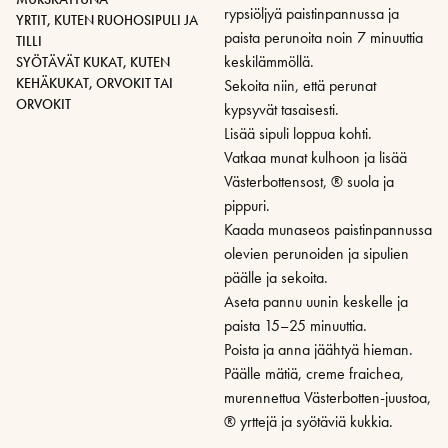
rypsiöljyä paistinpannussa ja
YRTIT, KUTEN RUOHOSIPULI JA
paista perunoita noin 7 minuuttia
TILLI
keskilämmöllä.
SYÖTÄVÄT KUKAT, KUTEN
KEHÄKUKAT, ORVOKIT TAI
Sekoita niin, että perunat
ORVOKIT
kypsyvät tasaisesti.
Lisää sipuli loppua kohti.
Vatkaa munat kulhoon ja lisää
Västerbottensost, ® suola ja
pippuri.
Kaada munaseos paistinpannussa
olevien perunoiden ja sipulien
päälle ja sekoita.
Aseta pannu uunin keskelle ja
paista 15–25 minuuttia.
Poista ja anna jäähtyä hieman.
Päälle mätiä, creme fraichea,
murennettua Västerbotten-juustoa,
® yrttejä ja syötäviä kukkia.