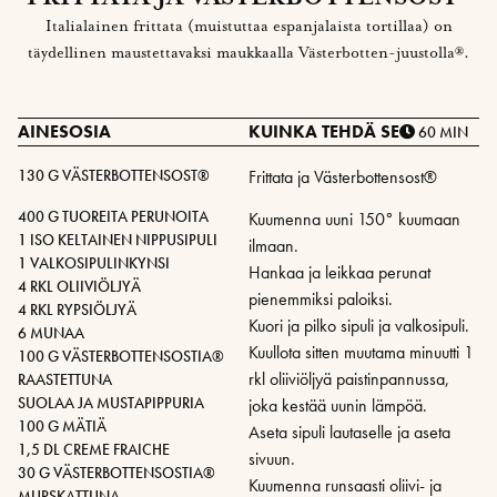
Italialainen frittata (muistuttaa espanjalaista tortillaa) on
täydellinen maustettavaksi maukkaalla Västerbotten-juustolla®.
AINESOSIA
KUINKA TEHDÄ SE
60 MIN
130 G VÄSTERBOTTENSOST®
Frittata ja Västerbottensost®
400 G TUOREITA PERUNOITA
Kuumenna uuni 150° kuumaan
1 ISO KELTAINEN NIPPUSIPULI
ilmaan.
1 VALKOSIPULINKYNSI
Hankaa ja leikkaa perunat
4 RKL OLIIVIÖLJYÄ
pienemmiksi paloiksi.
4 RKL RYPSIÖLJYÄ
Kuori ja pilko sipuli ja valkosipuli.
6 MUNAA
Kuullota sitten muutama minuutti 1
100 G VÄSTERBOTTENSOSTIA®
rkl oliiviöljyä paistinpannussa,
RAASTETTUNA
SUOLAA JA MUSTAPIPPURIA
joka kestää uunin lämpöä.
100 G MÄTIÄ
Aseta sipuli lautaselle ja aseta
1,5 DL CREME FRAICHE
sivuun.
30 G VÄSTERBOTTENSOSTIA®
Kuumenna runsaasti oliivi- ja
MURSKATTUNA