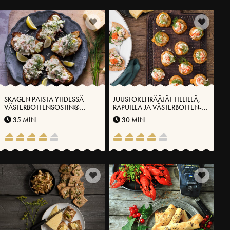
SKAGEN PAISTA YHDESSÄ
JUUSTOKEHRÄÄJÄT TILLILLÄ,
VÄSTERBOTTENSOSTIN®
RAPUILLA JA VÄSTERBOTTEN-
KANSSA
JUUSTOLLA®
35 MIN
30 MIN