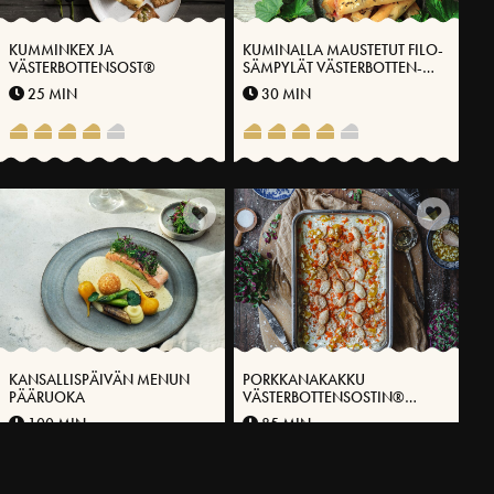
KUMMINKEX JA
KUMINALLA MAUSTETUT FILO-
VÄSTERBOTTENSOST®
SÄMPYLÄT VÄSTERBOTTEN-
JUUSTOLLA® JA HERUKOILLA
25 MIN
30 MIN
KANSALLISPÄIVÄN MENUN
PORKKANAKAKKU
PÄÄRUOKA
VÄSTERBOTTENSOSTIN®
TUOREJUUSTOLLA
100 MIN
85 MIN