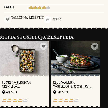
TAHTI
TALLENNA RESEPTIT
DELA
MUITA SUOSITTUJA RESEPTEJÄ
TUOREITA PERUNAA
KLUBIVOILEIPÄ
CREMELLÄ
VÄSTERBOTTENSOSTIN®
VÄSTERBOTTENSOST-
KANSSA
60 MIN
50 MIN
YRTTIÖLJYLLÄ® JA
HAPATETTUA KESÄSIPULIA