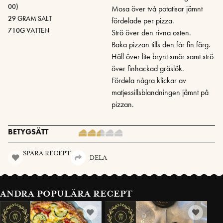
00)
Mosa över två potatisar jämnt
29 GRAM SALT
fördelade per pizza.
710G VATTEN
Strö över den rivna osten.
Baka pizzan tills den får fin färg.
Häll över lite brynt smör samt strö
över finhackad gräslök.
Fördela några klickar av
matjessillsblandningen jämnt på
pizzan.
BETYGSÄTT
SPARA RECEPT
DELA
ANDRA POPULÄRA RECEPT