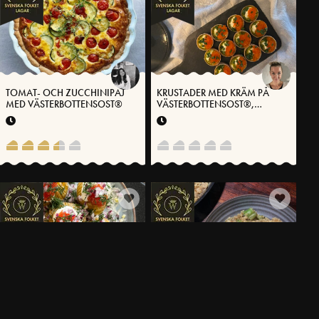
TOMAT- OCH ZUCCHINIPAJ
KRUSTADER MED KRÄM PÅ
MED VÄSTERBOTTENSOST®
VÄSTERBOTTENSOST®,
CITRON- OCH DILLOLJA,
GRÄSLÖK OCH ROM
HASSELBACKSSNACKS MED
HAVRERIS-RISOTTO MED
VÄSTERBOTTENSOST®
BROCCOLI