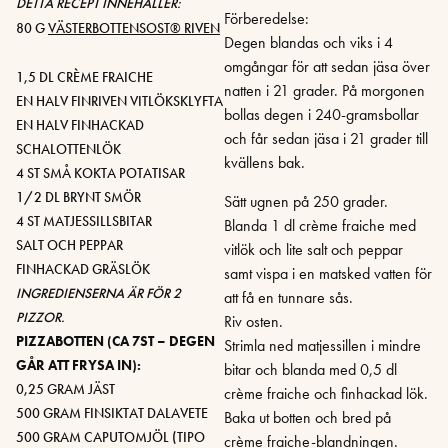
DETTA RECEPT INNEHÅLLER:
Förberedelse:
80 G
VÄSTERBOTTENSOST® RIVEN
Degen blandas och viks i 4
omgångar för att sedan jäsa över
1,5 DL CRÈME FRAICHE
natten i 21 grader. På morgonen
EN HALV FINRIVEN VITLÖKSKLYFTA
bollas degen i 240-gramsbollar
EN HALV FINHACKAD
och får sedan jäsa i 21 grader till
SCHALOTTENLÖK
kvällens bak.
4 ST SMÅ KOKTA POTATISAR
1/2 DL BRYNT SMÖR
Sätt ugnen på 250 grader.
4 ST MATJESSILLSBITAR
Blanda 1 dl crème fraiche med
SALT OCH PEPPAR
vitlök och lite salt och peppar
FINHACKAD GRÄSLÖK
samt vispa i en matsked vatten för
INGREDIENSERNA ÄR FÖR 2
att få en tunnare sås.
PIZZOR.
Riv osten.
PIZZABOTTEN (CA 7ST – DEGEN
Strimla ned matjessillen i mindre
GÅR ATT FRYSA IN):
bitar och blanda med 0,5 dl
0,25 GRAM JÄST
crème fraiche och finhackad lök.
500 GRAM FINSIKTAT DALAVETE
Baka ut botten och bred på
500 GRAM CAPUTOMJÖL (TIPO
crème fraiche-blandningen.