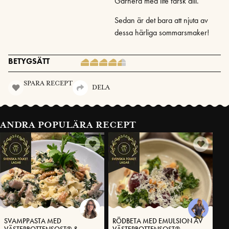
Garnera med lite färsk dill.
Sedan är det bara att njuta av
dessa härliga sommarsmaker!
BETYGSÄTT
SPARA RECEPT
DELA
ANDRA POPULÄRA RECEPT
SVAMPPASTA MED
RÖDBETA MED EMULSION AV