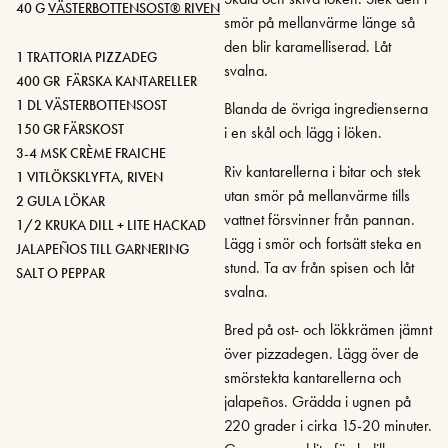
40 G
VÄSTERBOTTENSOST® RIVEN
smör på mellanvärme länge så
den blir karamelliserad. Låt
1 TRATTORIA PIZZADEG
svalna.
400 GR FÄRSKA KANTARELLER
1 DL VÄSTERBOTTENSOST
Blanda de övriga ingredienserna
150 GR FÄRSKOST
i en skål och lägg i löken.
3-4 MSK CRÈME FRAICHE
Riv kantarellerna i bitar och stek
1 VITLÖKSKLYFTA, RIVEN
utan smör på mellanvärme tills
2 GULA LÖKAR
vattnet försvinner från pannan.
1/2 KRUKA DILL + LITE HACKAD
Lägg i smör och fortsätt steka en
JALAPEÑOS TILL GARNERING
stund. Ta av från spisen och låt
SALT O PEPPAR
svalna.
Bred på ost- och lökkrämen jämnt
över pizzadegen. Lägg över de
smörstekta kantarellerna och
jalapeños. Grädda i ugnen på
220 grader i cirka 15-20 minuter.