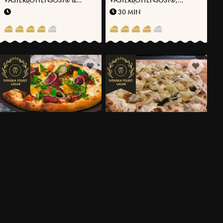
VÄSTERBOTTENSOST® &
VÄSTERBOTTENSOST®,
GRÖNKÅL
GRÖNKÅLSCHIPS & ROSTADE
30 MIN
HASSELNÖTTER
LANDSKAPSPIZZA URSKOG
LANDSKAPSPIZZA DALARNAS
MIDSOMMARPIZZA