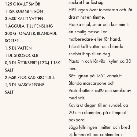
sockret har löst sig.
125 G KALLT SMÖR
Häll lagen över tomaterna och låt
1 TSK KUMMINFRÖN
dra minst en timme.
3 MSK KALLT VATTEN
Hacka mjöl, smör och kummin till
1 ÄGGULA, TILL PENSLING
en smulig massa i en
300 G TOMATER, BLANDADE
matberedare eller för hand.
SORTER
Tillsätt kallt vatten och blanda
1,5 DL VATTEN
snabbt ihop till en deg.
1 DL STRÖSOCKER
Plasta in och låt vila i kylen ca 30
0,5 DL ÄTTIKSPRIT (12%) 1 TSK
min.
SALT
Sätt ugnen på 175° varmluft.
2 MSK PLOCKAD KRONDILL
Blanda mascarpone och
1,5 DL MASCARPONE
Västerbottens ost® och smaka av
SALT
med salt.
Kavla ut degen till en rundel, ca
20 cm i diameter, på ett mjölat
bakbord.
Lägg fyllningen i mitten och bred
ut, lämna ett par centimeter i