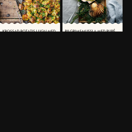
KROSSAD POTATIS I UGN MED
PILGRIMSMUSSLA MED PURÉ
VÄSTERBOTTENSOST®
PÅ JORDÄRTSKOCKA OCH
VÄSTERBOTTENSOST®
40 MIN
60 MIN
FLER RECEPT
SVENSKA FOLKET LAGAR
Få möjlighet att spara dina favoritrecept samt skapa och publicera
dina egna recept med Västerbottensost® på vår hemsida.
BLI MEDLEM NU