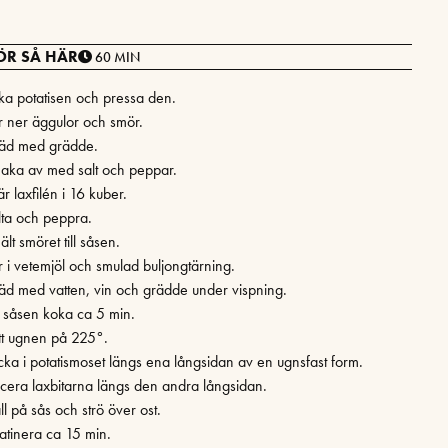
ÖR SÅ HÄR
60 MIN
ka potatisen och pressa den.
r ner äggulor och smör.
äd med grädde.
aka av med salt och peppar.
r laxfilén i 16 kuber.
lta och peppra.
lt smöret till såsen.
r i vetemjöl och smulad buljongtärning.
äd med vatten, vin och grädde under vispning.
t såsen koka ca 5 min.
tt ugnen på 225°.
icka i potatismoset längs ena långsidan av en ugnsfast form.
acera laxbitarna längs den andra långsidan.
l på sås och strö över ost.
atinera ca 15 min.