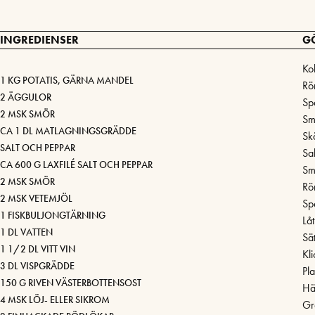
INGREDIENSER
G
Ko
1 KG POTATIS, GÄRNA MANDEL
Rö
2 ÄGGULOR
Sp
2 MSK SMÖR
Sm
CA 1 DL MATLAGNINGSGRÄDDE
Skä
SALT OCH PEPPAR
Sa
CA 600 G LAXFILÉ SALT OCH PEPPAR
Smä
2 MSK SMÖR
Rö
2 MSK VETEMJÖL
Sp
1 FISKBULJONGTÄRNING
Lå
1 DL VATTEN
Sä
1 1/2 DL VITT VIN
Kl
3 DL VISPGRÄDDE
Pl
150 G RIVEN VÄSTERBOTTENSOST
Häl
4 MSK LÖJ- ELLER SIKROM
Gr