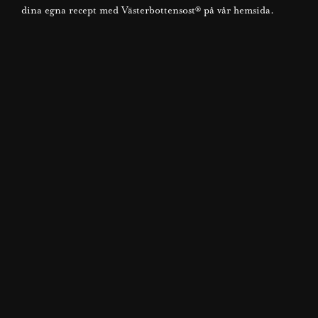
dina egna recept med Västerbottensost® på vår hemsida.
BLI MEDLEM NU
HITTA DITT NYA FAVORITRECEPT!
Recept till vardag och fest
TILL RECEPTEN