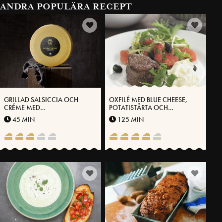
ANDRA POPULÄRA RECEPT
GRILLAD SALSICCIA OCH
OXFILÉ MED BLUE CHEESE,
CRÉME MED
POTATISTÅRTA OCH
VÄSTERBOTTENSOST
GRAPEFRUKTSALLAD
45 MIN
125 MIN