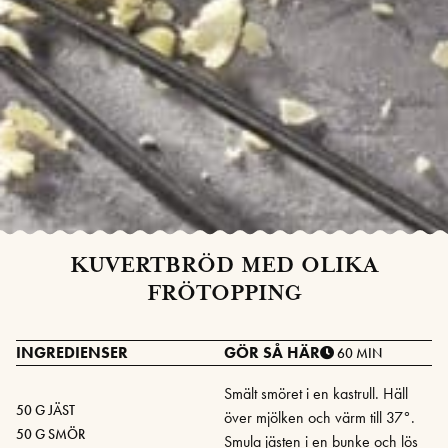
KUVERTBRÖD MED OLIKA
FRÖTOPPING
INGREDIENSER
GÖR SÅ HÄR
60 MIN
Smält smöret i en kastrull. Häll
50 G JÄST
över mjölken och värm till 37°.
50 G SMÖR
Smula jästen i en bunke och lös