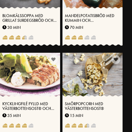
BLOMKÅLSSOPPA MED
MANDELPOTATISBRÖD MED
GRILLAT SURDEGSBRÖD OCH
KUMMIN OCH
TOMATHACK
VÄSTERBOTTENSOST
30 MIN
70 MIN
KYCKLINGFILÉ FYLLD MED
SMÖRPOPCORN MED
VÄSTERBOTTENSOST® OCH
VÄSTERBOTTENSOST®
PERSILJA
35 MIN
15 MIN