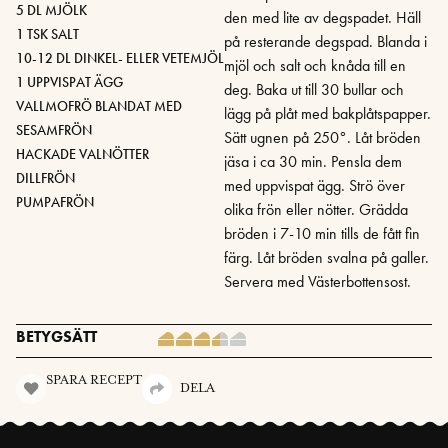
5 DL MJÖLK
den med lite av degspadet. Häll
1 TSK SALT
på resterande degspad. Blanda i
10-12 DL DINKEL- ELLER VETEMJÖL
mjöl och salt och knåda till en
1 UPPVISPAT ÄGG
deg. Baka ut till 30 bullar och
VALLMOFRÖ BLANDAT MED
lägg på plåt med bakplåtspapper.
SESAMFRÖN
Sätt ugnen på 250°. Låt bröden
HACKADE VALNÖTTER
jäsa i ca 30 min. Pensla dem
DILLFRÖN
med uppvispat ägg. Strö över
PUMPAFRÖN
olika frön eller nötter. Grädda
bröden i 7-10 min tills de fått fin
färg. Låt bröden svalna på galler.
Servera med Västerbottensost.
BETYGSÄTT
SPARA RECEPT
DELA