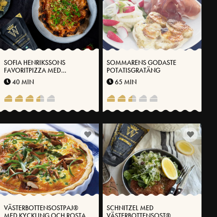
SOFIA HENRIKSSONS
SOMMARENS GODASTE
FAVORITPIZZA MED
POTATISGRATÄNG
PANCETTA, FÄRSK KÖRVEL
40 MIN
65 MIN
OCH VÄSTERBOTTENSOST®
VÄSTERBOTTENSOSTPAJ®
SCHNITZEL MED
MED KYCKLING OCH ROSTAD
VÄSTERBOTTENSOST®