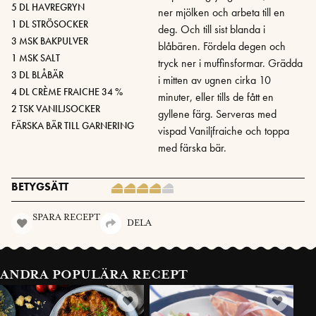
5 DL HAVREGRYN
ner mjölken och arbeta till en
1 DL STRÖSOCKER
deg. Och till sist blanda i
3 MSK BAKPULVER
blåbären. Fördela degen och
1 MSK SALT
tryck ner i muffinsformar. Grädda
3 DL BLÅBÄR
i mitten av ugnen cirka 10
4 DL CRÈME FRAICHE 34 %
minuter, eller tills de fått en
2 TSK VANILJSOCKER
gyllene färg. Serveras med
FÄRSKA BÄR TILL GARNERING
vispad Vaniljfraiche och toppa
med färska bär.
BETYGSÄTT
SPARA RECEPT
DELA
ANDRA POPULÄRA RECEPT