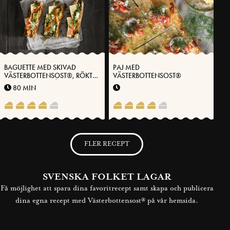
BAGUETTE MED SKIVAD
PAJ MED
VÄSTERBOTTENSOST®, RÖKT
VÄSTERBOTTENSOST®
LAX OCH DILLCRÈME
80 MIN
FLER RECEPT
SVENSKA FOLKET LAGAR
Få möjlighet att spara dina favoritrecept samt skapa och publicera
dina egna recept med Västerbottensost® på vår hemsida.