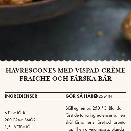
HAVRESCONES MED VISPAD CRÈME
FRAICHE OCH FÄRSKA BÄR
INGREDIENSER
GÖR SÅ HÄR
25 MIN
Ställ ugnen på 250 °C. Blanda
6 DL MJÖLK
först de torra ingredienserna i en
200 GRAM SMÖR
skål, tärna ner smöret och arbeta
1,5 L VETEMJÖL
ihop till en grynig massa, blanda