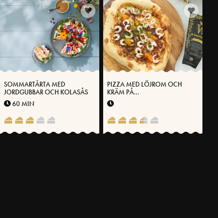
SOMMARTÅRTA MED
PIZZA MED LÖJROM OCH
JORDGUBBAR OCH KOLASÅS
KRÄM PÅ
VÄSTERBOTTENSOST®
60 MIN
FLER RECEPT
SVENSKA FOLKET LAGAR
Få möjlighet att spara dina favoritrecept samt skapa och publicera
dina egna recept med Västerbottensost® på vår hemsida.