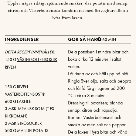
Upplev några riktigt spännande smaker, där potatis med senap,
citron och Västerbottensost kombineras med örtyoghurt för att
lyfta fram laxen.
INGREDIENSER
GÖR SÅ HÄR
60 MIN
Dela potatisen i mindre bitar och
DETTA RECEPT INNEHÅLLER:
koka cirka 12 minuter i saltat
150 G
VÄSTERBOTTENSOST®
vatten.
RIVEN
Låt rinna av och häll upp på plåt.
Ringla över olja, salta och peppra
150 G RIVEN
och låt få färg i ugnen på 200
VÄSTERBOTTENSOST®
°C i cirka 3 minuter.
600 G LAXFILÉ
Dressing till potatisen; blanda
3 MSK JAPANSK SOJA (T EX
senap, citron och rapsolja.
KIKKOMAN)
Rör ner Västerbottensost och
2 MSK STRÖSOCKER
smaka av med salt och peppar.
500 G MANDELPOTATIS
Dela laxen i fyra bitar och vänd