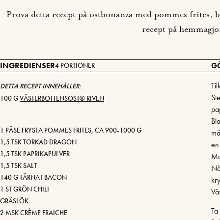
Prova detta recept på ostbonanza med pommes frites, ba
recept på hemmagjor
INGREDIENSER
G
4 PORTIONER
Ti
DETTA RECEPT INNEHÅLLER:
Ste
100 G
VÄSTERBOTTENSOST® RIVEN
pa
Bl
1 PÅSE FRYSTA POMMES FRITES, CA 900-1000 G
mä
1,5 TSK TORKAD DRAGON
en
1,5 TSK PAPRIKAPULVER
Mo
1,5 TSK SALT
Nä
140 G TÄRNAT BACON
kr
1 ST GRÖN CHILI
Väs
GRÄSLÖK
Ta
2 MSK CRÈME FRAICHE