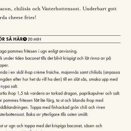
con, chilisås och Västerbottensost. Underbart gott
da cheese fries!
ÖR SÅ HÄR
20 MIN
llaga pommes fritesen i ugn enligt anvisning.
k under tiden baconet tills det blivit krispigt och låt rinna av på
pper.
anda i en skål ihop crème fraiche, majonnäs samt chilisås (anpassa
ngden efter hur het du vill ha den) till en slät sås, smaka upp med
 nypa salt.
rtla ihop 1,5 tsk vardera av torkad dragon, paprikapulver och salt.
r pommes fritesen fått lite färg, ta ut och blanda ihop med
yddblandningen. Toppa med finhackad grön chili och riven
terbottensost. Baka av ytterligare tills osten smält.
 ut ur ugn och toppa med det krispiga baconet, såsen och