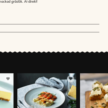
hackad gräslök. Ät direkt!