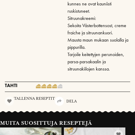
kunnes ne ovat kauniisti
ruskistuneet.
Sitruunakreemi:
Sekoita Västerbottensost, creme
fraiche ja sitruunankuori.
Mausta maun mukaan suolalla ja
pippurilla.
Tarjoile keitettyjen perunoiden,
parsa-parsakaalin ja
sitruunakiilojen kanssa.
TAHTI
TALLENNA RESEPTIT
DELA
MUITA SUOSITTUJA RESEPTEJÄ