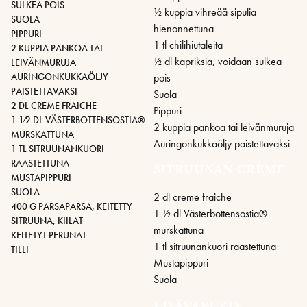
SULKEA POIS
1⁄2 kuppia vihreää sipulia
SUOLA
hienonnettuna
PIPPURI
1 tl chilihiutaleita
2 KUPPIA PANKOA TAI
1⁄2 dl kapriksia, voidaan sulkea
LEIVÄNMURUJA
pois
AURINGONKUKKAÖLJY
PAISTETTAVAKSI
Suola
2 DL CREME FRAICHE
Pippuri
1 1⁄2 DL VÄSTERBOTTENSOSTIA®
2 kuppia pankoa tai leivänmuruja
MURSKATTUNA
Auringonkukkaöljy paistettavaksi
1 TL SITRUUNANKUORI
RAASTETTUNA
SITRUUNAN CRÈME
MUSTAPIPPURI
SUOLA
2 dl creme fraiche
400 G PARSAPARSA, KEITETTY
1 1⁄2 dl Västerbottensostia®
SITRUUNA, KIILAT
murskattuna
KEITETYT PERUNAT
1 tl sitruunankuori raastettuna
TILLI
Mustapippuri
Suola
LISÄVARUSTE