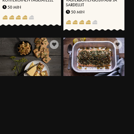
KOTITEKOINEN TAGLIATELLE
VÄSTERBOTTENSOSTPAJ® JA
SARDELLIT
50 MIN
50 MIN
KUMMINKEX JA
YRTTIPAISTETTUA LOHTA
VÄSTERBOTTENSOST®
VÄSTERBOTTENSOSTILLA®
25 MIN
40 MIN