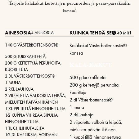
Tarjoile kalakakut keitettyjen perunoiden ja parsa-parsakaalin
kanssa!
AINESOSIA
KUINKA TEHDÄ SE
4 ANNOSTA
40 MIN
140 G VÄSTERBOTTENSOST®
Kalakakut Västerbottensostin®
kanssa
500 G TURSKAFILEETÄ
200 G KEITETTYJÄ PERUNOITA,
KALA-KAKUT
KUORITTUJA
2 DL VÄSTERBOTTENSOST®
500 g turskafileetä
1 MUNA
200 g keitettyjä perunoita,
2 RKL JAUHOJA
kuorittuja
2 VIIPALETTA VALKOISTA LEIPÄÄ,
2 dl Västerbottensost®
MIELUITEN PÄIVÄN IKÄINEN
1 muna
1 KUPPI TILLIÄ HIENONNETTUNA
2 rkl jauhoja
1⁄2 KUPPIA VIHREÄÄ SIPULIA
2 viipaletta valkoista leipää,
HIENONNETTUNA
1 TL CHILIHIUTALEITA
mieluiten päivän ikäinen
1⁄2 DL KAPRIKSIA, VOIDAAN
1 kuppi tilliä hienonnettuna