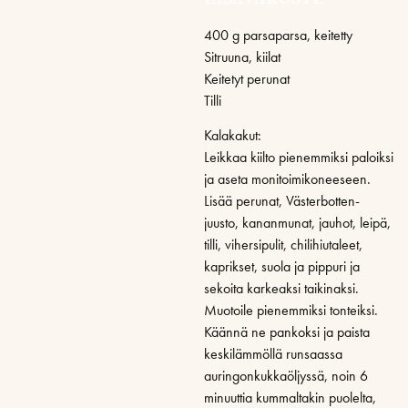
400 g parsaparsa, keitetty
Sitruuna, kiilat
Keitetyt perunat
Tilli
Kalakakut:
Leikkaa kiilto pienemmiksi paloiksi
ja aseta monitoimikoneeseen.
Lisää perunat, Västerbotten-
juusto, kananmunat, jauhot, leipä,
tilli, vihersipulit, chilihiutaleet,
kaprikset, suola ja pippuri ja
sekoita karkeaksi taikinaksi.
Muotoile pienemmiksi tonteiksi.
Käännä ne pankoksi ja paista
keskilämmöllä runsaassa
auringonkukkaöljyssä, noin 6
minuuttia kummaltakin puolelta,