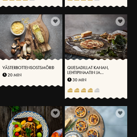
VÄSTERBOTTENSOSTSMÖR®
QUESADILLAT KANAN,
LEHTIPINAATIN JA
20 MIN
VÄSTERBOTTENSOSTIN®
30 MIN
KANSSA