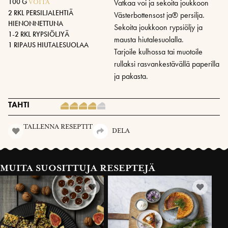
100 G
Vatkaa voi ja sekoita joukkoon
VOITA
2 RKL PERSILJALEHTIÄ
Västerbottensost ja® persilja.
HIENONNETTUNA
Sekoita joukkoon rypsiöljy ja
1-2 RKL RYPSIÖLJYÄ
mausta hiutalesuolalla.
1 RIPAUS HIUTALESUOLAA
Tarjoile kulhossa tai muotoile
rullaksi rasvankestävällä paperilla
ja pakasta.
TAHTI
TALLENNA RESEPTIT
DELA
MUITA SUOSITTUJA RESEPTEJÄ