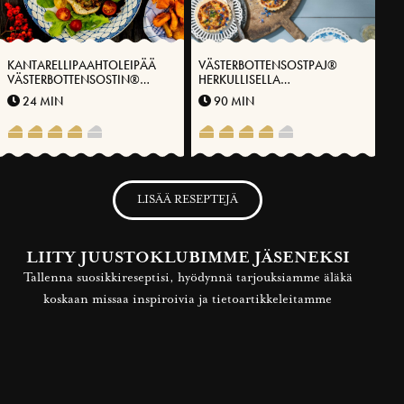
KANTARELLIPAAHTOLEIPÄÄ
VÄSTERBOTTENSOSTPAJ®
VÄSTERBOTTENSOSTIN®
HERKULLISELLA
KANSSA
HOPEASIPULILLA
24 MIN
90 MIN
LISÄÄ RESEPTEJÄ
LIITY JUUSTOKLUBIMME JÄSENEKSI
Tallenna suosikkireseptisi, hyödynnä tarjouksiamme äläkä
koskaan missaa inspiroivia ja tietoartikkeleitamme
LIITY JÄSENEKSI NYT