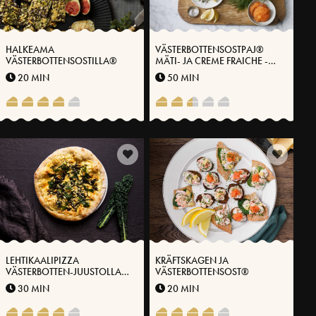
HALKEAMA
VÄSTERBOTTENSOSTPAJ®
VÄSTERBOTTENSOSTILLA®
MÄTI- JA CREME FRAICHE -
JUUSTOLLA
20 MIN
50 MIN
LEHTIKAALIPIZZA
KRÄFTSKAGEN JA
VÄSTERBOTTEN-JUUSTOLLA®
VÄSTERBOTTENSOST®
JA PAAHDETUILLA
30 MIN
20 MIN
PINJANSIEMENILLÄ