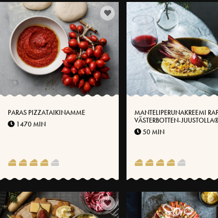
PARAS PIZZATAIKINAMME
MANTELIPERUNAKREEMI RA
VÄSTERBOTTEN-JUUSTOLLA®
1470 MIN
ENDIIVILLÄ JA MARINOIDUI
50 MIN
OMENOILLA