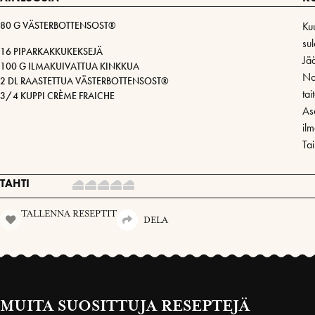
80 G VÄSTERBOTTENSOST®
Ku
sul
16 PIPARKAKKUKEKSEJÄ
Jä
100 G ILMAKUIVATTUA KINKKUA
No
2 DL RAASTETTUA VÄSTERBOTTENSOST®
tai
3/4 KUPPI CRÈME FRAICHE
As
il
Ta
TAHTI
TALLENNA RESEPTIT
DELA
MUITA SUOSITTUJA RESEPTEJÄ