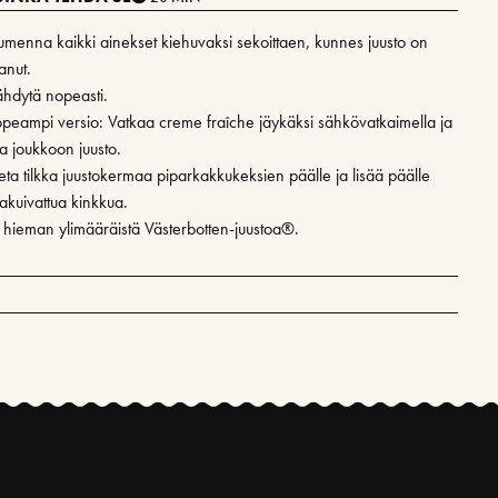
umenna kaikki ainekset kiehuvaksi sekoittaen, kunnes juusto on
anut.
ähdytä nopeasti.
peampi versio: Vatkaa creme fraîche jäykäksi sähkövatkaimella ja
ta joukkoon juusto.
eta tilkka juustokermaa piparkakkukeksien päälle ja lisää päälle
makuivattua kinkkua.
i hieman ylimääräistä Västerbotten-juustoa®.