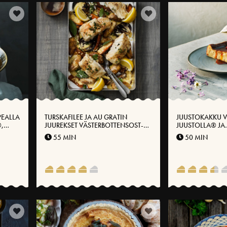
PEALLA
TURSKAFILEE JA AU GRATIN
JUUSTOKAKKU V
,
JUUREKSET VÄSTERBOTTENSOST-
JUUSTOLLA® JA
LLA
PEITOLLA®
MARJAHILLOKKE
55 MIN
50 MIN