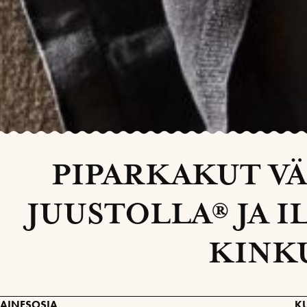
PIPARKAKUT V
JUUSTOLLA® JA 
KINK
AINESOSIA
K