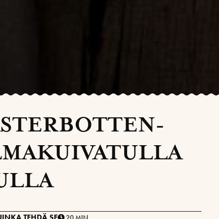
ÄSTERBOTTEN-
ILMAKUIVATULLA
ULLA
UINKA TEHDÄ SE
20 MIN