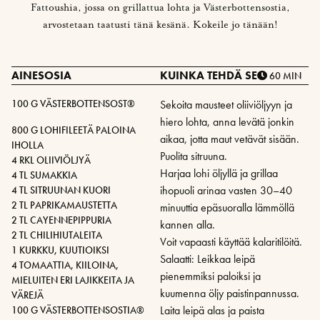
Fattoushia, jossa on grillattua lohta ja Västerbottensostia,
arvostetaan taatusti tänä kesänä. Kokeile jo tänään!
AINESOSIA
KUINKA TEHDÄ SE
60 MIN
100 G VÄSTERBOTTENSOST®
Sekoita mausteet oliiviöljyyn ja
hiero lohta, anna levätä jonkin
800 G LOHIFILEETÄ PALOINA
aikaa, jotta maut vetävät sisään.
IHOLLA
Puolita sitruuna.
4 RKL OLIIVIÖLJYÄ
Harjaa lohi öljyllä ja grillaa
4 TL SUMAKKIA
ihopuoli arinaa vasten 30–40
4 TL SITRUUNAN KUORI
2 TL PAPRIKAMAUSTETTA
minuuttia epäsuoralla lämmöllä
2 TL CAYENNEPIPPURIA
kannen alla.
2 TL CHILIHIUTALEITA
Voit vapaasti käyttää kalaritilöitä.
1 KURKKU, KUUTIOIKSI
Salaatti: Leikkaa leipä
4 TOMAATTIA, KIILOINA,
pienemmiksi paloiksi ja
MIELUITEN ERI LAJIKKEITA JA
kuumenna öljy paistinpannussa.
VÄREJÄ
Laita leipä alas ja paista
100 G VÄSTERBOTTENSOSTIA®