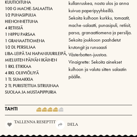
KUUTIOITUNA
kullanruskea, nosta ulos ja anna
100 G MACHE-SALAATTIA
kuivua paperipyyhkeillä.
1⁄2 PUNASIPULIA
Sekoita kulhoon kurkku, tomaatit,
HIENONNETTUNA
mache-salaatti, punasipuli, retiisit,
4 RETIISIÄ
parsa, granaattiomena ja persilja.
1 NIPPU PARSAA
Sekoita joukkoon paahdetut
1 GRANAATTIOMENA
krutongit ja runsaasti
1⁄2 DL PERSILJAA
LIBA-LEIPÄ TAI HAPANJUURILEIPÄ,
Västerbotten-juustoa.
MIELUITEN PÄIVÄN IKÄINEN
Vinaigrette: Sekoita ainekset
1 RKL ETIKKAA
kulhoon ja valuta sitten salaatin
4 RKL OLIIVIÖLJYÄ
päälle.
1 TL SUMAKKIA
2 TL PURISTETTUA SITRUUNAA
SUOLAA JA MUSTAPIPPURIA
TAHTI
TALLENNA RESEPTIT
DELA