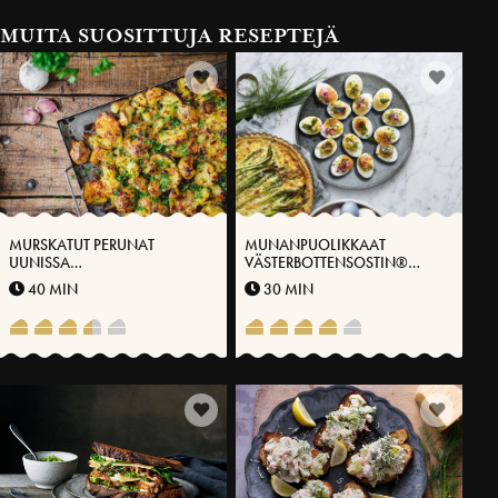
MUITA SUOSITTUJA RESEPTEJÄ
MURSKATUT PERUNAT
MUNANPUOLIKKAAT
UUNISSA
VÄSTERBOTTENSOSTIN®
VÄSTERBOTTENSOSTIN®
CREEMIN PÄÄLLÄ
40 MIN
30 MIN
KANSSA