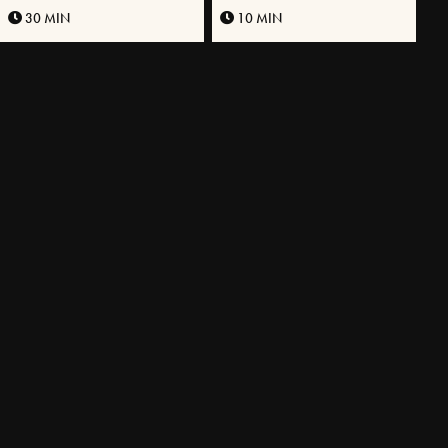
VÄSTERBOTTENSOST®
30 MIN
10 MIN
LANDSKAPSPIZZA NORRSKEN
MISOROSTAD BRYSSELKÅL
MED KRISPIG CHILIOLJA OCH
SÅS PÅ VÄSTERBOTTENSOST