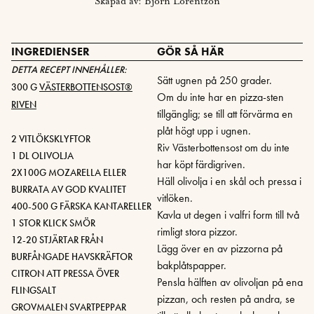
Skapad av: Björn Lorentzon
INGREDIENSER
GÖR SÅ HÄR
DETTA RECEPT INNEHÅLLER:
Sätt ugnen på 250 grader.
300 G
VÄSTERBOTTENSOST®
Om du inte har en pizza-sten
RIVEN
tillgänglig; se till att förvärma en
plåt högt upp i ugnen.
2 VITLÖKSKLYFTOR
Riv Västerbottensost om du inte
1 DL OLIVOLJA
har köpt färdigriven.
2X100G MOZARELLA ELLER
Häll olivolja i en skål och pressa i
BURRATA AV GOD KVALITET
vitlöken.
400-500 G FÄRSKA KANTARELLER
Kavla ut degen i valfri form till två
1 STOR KLICK SMÖR
rimligt stora pizzor.
12-20 STJÄRTAR FRÅN
Lägg över en av pizzorna på
BURFÅNGADE HAVSKRÄFTOR
bakplåtspapper.
CITRON ATT PRESSA ÖVER
Pensla hälften av olivoljan på ena
FLINGSALT
pizzan, och resten på andra, se
GROVMALEN SVARTPEPPAR