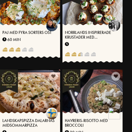
PAJ MED FYRA SORTERS OST
NORRLANDS INSPIRERADE
KRUSTADER MED
60 MIN
VÄSTERBOTTENSOST®
LANDSKAPSPIZZA DALARNAS
HAVRERIS-RISOTTO MED
MIDSOMMARPIZZA
BROCCOLI