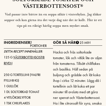
VÄSTERBOTTENSOST®
Vad passar inte bättre än en soppa såhär i vinterkylan. Jag älskar
soppor och kan gärna äta det varje dag när det är kallt. Här är ett
tips på en riktigt härlig soppa men mycket smak.
INGREDIENSER
GÖR SÅ HÄR
2
25 MIN
PORTIONER
DETTA RECEPT INNEHÅLLER:
Hacka och fräs soltorkade
125 G
VÄSTERBOTTENSOST®
tomater, lök och vitlök lite av oljan
RIVEN
från tomaterna. Tillsätt chiliflakes
och basilika. Häll sedan på
buljong och grädde och låt koka
250 G TORTELLINI (VALFRI
ihop i cirka 12 minuter. Lägg då i
FYLLNING)
tortellinin och låt koka ett par
1 GULLÖK
minuter till avsluta med att göra
1 DL SOLTORKAD TOMAT
ner spenat och Västerbottensost.
4 VITLÖKSKLYFTOR
Ha i lite citronsaft för syra, smaka
1 TSK CHILIFLAKES