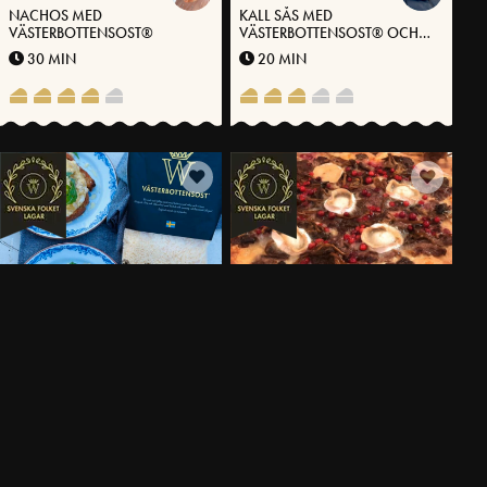
NACHOS MED
KALL SÅS MED
VÄSTERBOTTENSOST®
VÄSTERBOTTENSOST® OCH
BRYNT SMÖR
30 MIN
20 MIN
SMÖRSTEKT SURDEGSBRÖD
LANDSKAPSPIZZA BRANOG
MED ÄGGRÖRA OCH
GOEN (EN VÄLDIGT GOD, PÅ
VÄSTERBOTTENSOST®
HÄLSINGEMÅL)
10 MIN