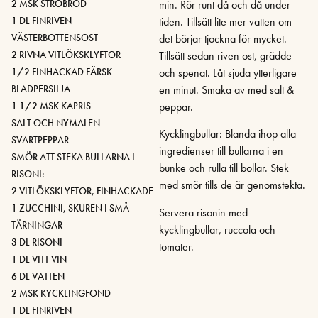
2 MSK STRÖBRÖD
min. Rör runt då och då under
1 DL FINRIVEN
tiden. Tillsätt lite mer vatten om
VÄSTERBOTTENSOST
det börjar tjockna för mycket.
2 RIVNA VITLÖKSKLYFTOR
Tillsätt sedan riven ost, grädde
1/2 FINHACKAD FÄRSK
och spenat. Låt sjuda ytterligare
BLADPERSILJA
en minut. Smaka av med salt &
1 1/2 MSK KAPRIS
peppar.
SALT OCH NYMALEN
Kycklingbullar: Blanda ihop alla
SVARTPEPPAR
ingredienser till bullarna i en
SMÖR ATT STEKA BULLARNA I
bunke och rulla till bollar. Stek
RISONI:
med smör tills de är genomstekta.
2 VITLÖKSKLYFTOR, FINHACKADE
1 ZUCCHINI, SKUREN I SMÅ
Servera risonin med
TÄRNINGAR
kycklingbullar, ruccola och
3 DL RISONI
tomater.
1 DL VITT VIN
6 DL VATTEN
2 MSK KYCKLINGFOND
1 DL FINRIVEN