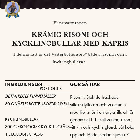
Elinsmatminnen
KRÄMIG RISONI OCH
KYCKLINGBULLAR MED KAPRIS
I denna rätt är det Västerbottensost
®
både i risonin och i
kycklingbullarna.
INGREDIENSER
GÖR SÅ HÄR
4
PORTIONER
DETTA RECEPT INNEHÅLLER:
Risonin: Stek de hackade
80 G
VÄSTERBOTTENSOST® RIVEN
vitlöksklyftorna och zucchinin
med lite smör i en gryta tills allt är
KYCKLINGBULLAR:
genomstekt. Tillsätt vatten, risoni,
300 G EKOLOGISK KYCKLINGFÄRS
vitt vin och kycklingfond. Låt koka
1 EKOLOGISKT ÄGG
upp och låt det sedan sjuda i 7