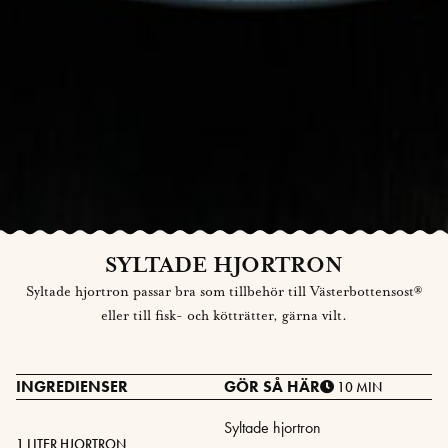
SYLTADE HJORTRON
Syltade hjortron passar bra som tillbehör till Västerbottensost®
eller till fisk- och kötträtter, gärna vilt.
INGREDIENSER
GÖR SÅ HÄR
10 MIN
Syltade hjortron
1 LITER HJORTRON