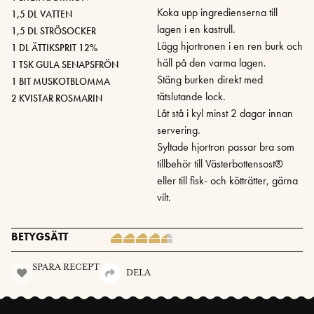
Koka upp ingredienserna till
1,5 DL VATTEN
lagen i en kastrull.
1,5 DL STRÖSOCKER
Lägg hjortronen i en ren burk och
1 DL ÄTTIKSPRIT 12%
häll på den varma lagen.
1 TSK GULA SENAPSFRÖN
Stäng burken direkt med
1 BIT MUSKOTBLOMMA
tätslutande lock.
2 KVISTAR ROSMARIN
Låt stå i kyl minst 2 dagar innan
servering.
Syltade hjortron passar bra som
tillbehör till Västerbottensost®
eller till fisk- och kötträtter, gärna
vilt.
BETYGSÄTT
SPARA RECEPT
DELA