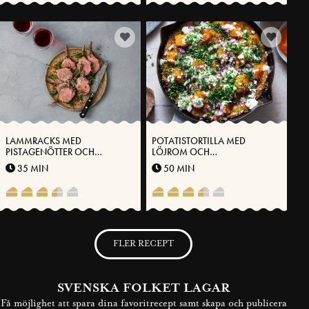
LAMMRACKS MED
POTATISTORTILLA MED
PISTAGENÖTTER OCH
LÖJROM OCH
VÄSTERBOTTENSOST®
VÄSTERBOTTENSOST®
35 MIN
50 MIN
FLER RECEPT
SVENSKA FOLKET LAGAR
Få möjlighet att spara dina favoritrecept samt skapa och publicera