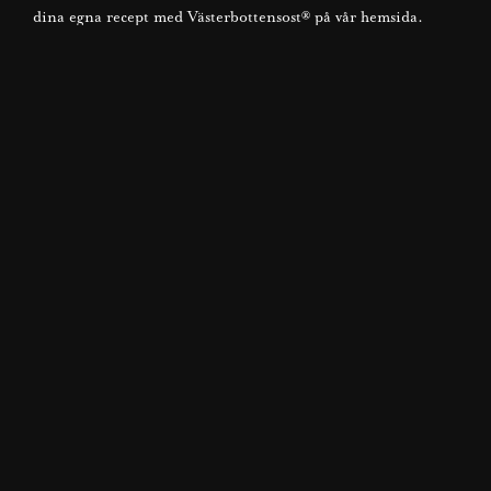
dina egna recept med Västerbottensost® på vår hemsida.
BLI MEDLEM NU
NÅGOT SÖTT TILL KAFFET?
Sött och salt är en perfekt kombination.
TILL RECEPTEN