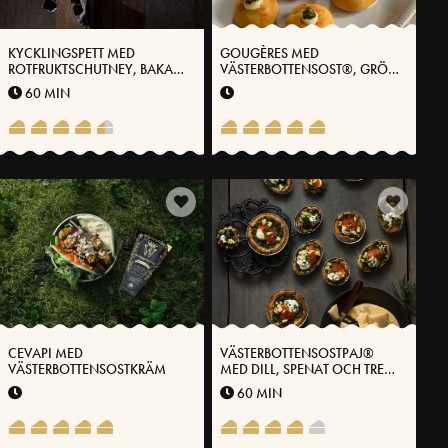
KYCKLINGSPETT MED
GOUGÈRES MED
ROTFRUKTSCHUTNEY, BAKADE
VÄSTERBOTTENSOST®, GRÖN
POTATISHALVOR OCH LIME-
CHILI OCH HONUNG
60 MIN
HONUNGSYOGHURT
CEVAPI MED
VÄSTERBOTTENSOSTPAJ®
VÄSTERBOTTENSOSTKRÄM
MED DILL, SPENAT OCH TRE
SORTERS ROM
60 MIN