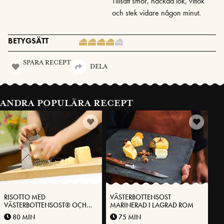
Tillsätt smör, hackad lök, vitlök
och stek vidare någon minut.
BETYGSÄTT
SPARA RECEPT
DELA
ANDRA POPULÄRA RECEPT
RISOTTO MED
VÄSTERBOTTENSOST
VÄSTERBOTTENSOST® OCH
MARINERAD I LAGRAD ROM
KRÄMIG SPARRIS, LAXFILÉ
80 MIN
75 MIN
OCH TOMATSKY