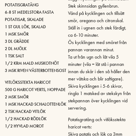
POTATISGRATÄNG
Stek skinnsidan gyllenbrun.
6-8 ST MEDELSTORA FASTA
Vänd på kycklingen och tillsätt
POTATISAR, SKALADE
smör, oregano och citronskal.
1 ST GUL LÖK, SKALAD
Ställ in i ugnen och stek färdigt,
1 MSK SMÖR
ca 6-10 minuter.
3 DL GRÄDDE
Ös kycklingen med smöret från
2 DL MJÖLK
pannan varannan minut.
1 TSK SALT
Ta ut från ugn och låt vila 5
1/2 KRM MALD MUSKOTNÖT
minuter (vila = låt stå i pannan
3 MSK RIVEN VÄSTERBOTTENSOST
innan du skär i den så håller den
mer vätska och blir saftigare).
VITLÖKSSTEKTA HARICOT
Skiva kycklingen i 5-6 skivor,
500 G HARICOT VERTS, NOPPADE
ringla 1 matsked av stekskyn från
2 MSK SMÖR
stekpannan över kycklingen vid
1 MSK HACKAD SCHALOTTENLÖK
servering.
2 TSK HACKAD VITLÖK
1/2 HACKAD RÖDLÖK
Potatisgratäng och vitlöksstekta
1/2 HYVLAD MOROT
haricot verts:
Skiva potatis och lök ca 3mm