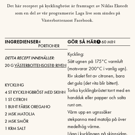
Det här receptet på kycklingbröst är framtaget av Niklas Ekstedt
som en del av vår programserie Laga live som sändes på
Västerbottensost Facebook.
INGREDIENSER
GÖR SÅ HÄR
4
60 MIN
PORTIONER
Kyckling:
DETTA RECEPT INNEHÅLLER:
Sätt ugnen på 175°C varmluft
20 G
VÄSTERBOTTENSOST® RIVEN
(motsvarar 200°C i vanlig ugn).
Riv skalet fint av citronen, bara
det gula (det vita blir bittert).
KYCKLING
Torka kycklingbröstet torrt med en
4 ST KYCKLINGBRÖST MED SKINN
handduk eller papper och salta
1 ST CITRON
runt om.
1 BUNT FÄRSK OREGANO
Värm upp en ugnssäker
2 MSK MATOLJA
stekpanna med matolja på över
2 MSK SMÖR
medelhög värme.
1 KRM SALT
Lägg i kycklingen på skinnsidan.