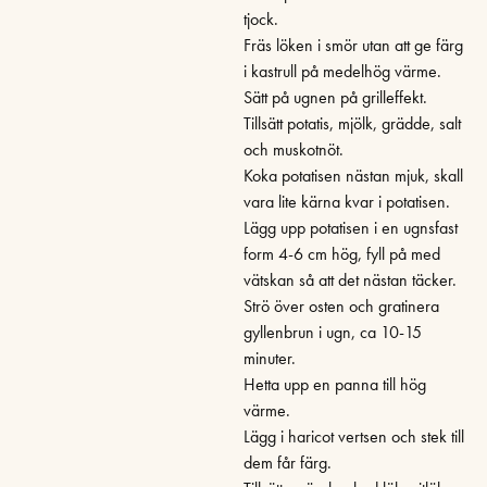
tjock.
Fräs löken i smör utan att ge färg
i kastrull på medelhög värme.
Sätt på ugnen på grilleffekt.
Tillsätt potatis, mjölk, grädde, salt
och muskotnöt.
Koka potatisen nästan mjuk, skall
vara lite kärna kvar i potatisen.
Lägg upp potatisen i en ugnsfast
form 4-6 cm hög, fyll på med
vätskan så att det nästan täcker.
Strö över osten och gratinera
gyllenbrun i ugn, ca 10-15
minuter.
Hetta upp en panna till hög
värme.
Lägg i haricot vertsen och stek till
dem får färg.