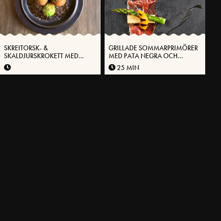
SKREITORSK- &
GRILLADE SOMMARPRIMÖRER
SKALDJURSKROKETT MED
MED PATA NEGRA OCH
MANDELPOTATIS OCH
VÄSTERBOTTENSOST®
25 MIN
VÄSTERBOTTENSOST®
HAMBURGARE MED
KYCKLING- OCH
VÄSTERBOTTENSOST®
MANGOSALLAD MED
VÄSTERBOTTENSOST
12 MIN
15 MIN