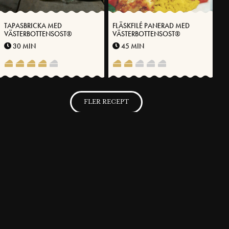
TAPASBRICKA MED
FLÄSKFILÉ PANERAD MED
VÄSTERBOTTENSOST®
VÄSTERBOTTENSOST®
30 MIN
45 MIN
FLER RECEPT
SVENSKA FOLKET LAGAR
Få möjlighet att spara dina favoritrecept samt skapa och publicera
dina egna recept med Västerbottensost® på vår hemsida.
BLI MEDLEM NU