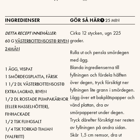
INGREDIENSER
GÖR SÅ HÄR
25 MIN
Cirka 12 stycken, ugn 225
DETTA RECEPT INNEHÅLLER:
grader.
60 G
VÄSTERBOTTENSOST® RIVEN
24MÅN
Rulla ut och pensla smördegen
med ägg.
Blanda ingredienserna till
1 ÄGG, VISPAT
fyllningen och fördela hälften
1 SMÖRDEGSPLATTA, FÄRSK
över degen, tryck försiktigt ner
1 1/2 DL VÄSTERBOTTENSOST®
fyllningen lite grann i smördegen.
EXTRA LAGRAD, RIVEN
Lägg över ett bakplåtspapper och
1/2 DL ROSTADE PUMPAKÄRNOR
vänd plattan, dra av
(ELLER HASSELNÖTTER),
smörpapperet under degen.
FINHACKADE
Tryck därefter försiktigt ner resten
1/2 TSK FLINGSALT
av fyllningen på andra sidan.
1/4 TSK TORKAD TIMJAN
Skär 1,5 cm remsor, dra ut
(VALFRITT)