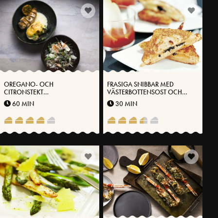
OREGANO- OCH
FRASIGA SNIBBAR MED
CITRONSTEKT
VÄSTERBOTTENSOST OCH
KYCKLINGBRÖST MED
OLIVER
60 MIN
30 MIN
POTATISGRATÄNG,
VITLÖKSSTEKTA HARICOT
VERTS OCH
VÄSTERBOTTENSOST