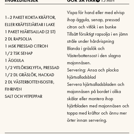
INGREDIENSER
GÖR SÅ HÄR
15 MIN
Vispa för hand eller med elvisp
1–2 PAKET KOKTA KRÄFTOR,
ihop äggula, senap, pressad
ELLER KRÄFTSTJÄRTAR I LAKE
citron och vitlök i en bunke
1 PAKET HJÄRTSALLAD (2 ST)
Tillsätt försiktigt rapsolja i en jämn
2 DL RAPSOLJA
stråle under hårdvispning
1 MSK PRESSAD CITRON
Blanda i gräslök och
1/2 TSK SENAP
Västerbottensost i den slagna
1 ÄGGULA
majonnäsen.
1/2 VITLÖKSKLYFTA, PRESSAD
Servering: Ansa och plocka
1/2 DL GRÄSLÖK, HACKAD
hjärtsalladsblad
2 DL VÄSTERBOTTENSOST®,
Servera hjärtsalladsbladen och
FINRIVEN
majonnäsen på bordet i olika
SALT OCH VITPEPPAR
skålar eller montera ihop
hjärtbladen med majonnäsen och
toppa med kräftor och ännu mer
örter innan servering.