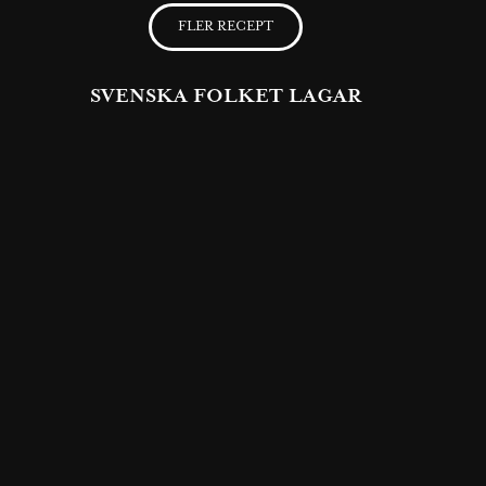
FLER RECEPT
SVENSKA FOLKET LAGAR
Få möjlighet att spara dina favoritrecept samt skapa och publicera
dina egna recept med Västerbottensost® på vår hemsida.
BLI MEDLEM NU
NÅGOT SÖTT TILL KAFFET?