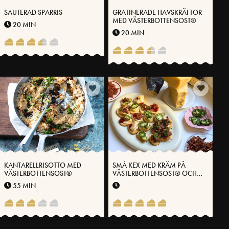
SAUTERAD SPARRIS
GRATINERADE HAVSKRÄFTOR
MED VÄSTERBOTTENSOST®
20 MIN
20 MIN
KANTARELLRISOTTO MED
SMÅ KEX MED KRÄM PÅ
VÄSTERBOTTENSOST®
VÄSTERBOTTENSOST® OCH
BRYNT SMÖR
55 MIN