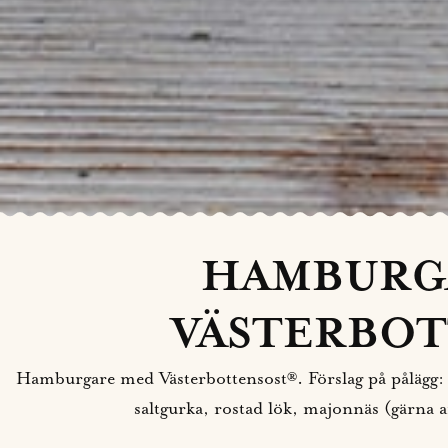
HAMBURG
VÄSTERBOT
Hamburgare med Västerbottensost®. Förslag på pålägg: 
saltgurka, rostad lök, majonnäs (gärna a