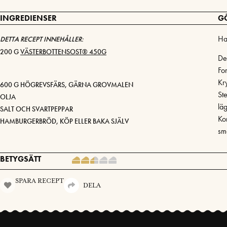
INGREDIENSER
G
Ha
DETTA RECEPT INNEHÅLLER:
200 G
VÄSTERBOTTENSOST® 450G
De
Fo
Kr
600 G HÖGREVSFÄRS, GÄRNA GROVMALEN
Ste
OLJA
lä
SALT OCH SVARTPEPPAR
Ko
HAMBURGERBRÖD, KÖP ELLER BAKA SJÄLV
sm
BETYGSÄTT
SPARA RECEPT
DELA