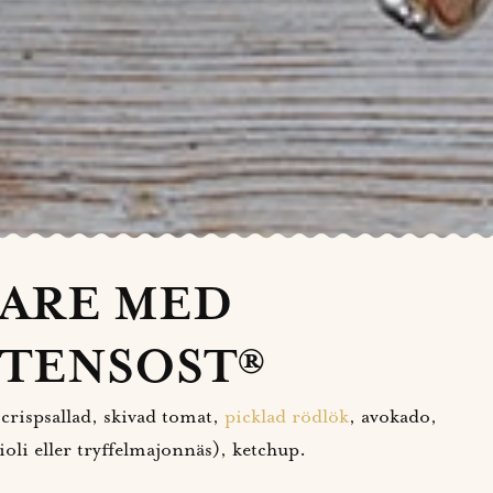
ARE MED
TENSOST®
crispsallad, skivad tomat,
picklad rödlök
, avokado,
ioli eller tryffelmajonnäs), ketchup.