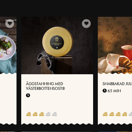
ÄGGSTANNING MED
SNABBAKAD JUL
VÄSTERBOTTENSOST®
65 MIN