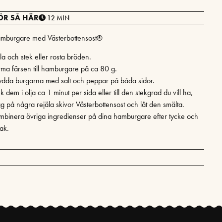
ÖR SÅ HÄR
12 MIN
mburgare med Västerbottensost®
la och stek eller rosta bröden.
rma färsen till hamburgare på ca 80 g.
ydda burgarna med salt och peppar på båda sidor.
k dem i olja ca 1 minut per sida eller till den stekgrad du vill ha,
gg på några rejäla skivor Västerbottensost och låt den smälta.
mbinera övriga ingredienser på dina hamburgare efter tycke och
ak.