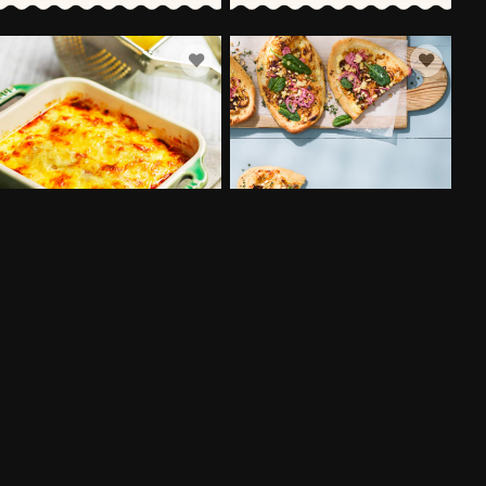
ANN-MARIES DRÖMSKINKA
PIZZA BIANCA MED SPENAT,
LÖK OCH
40 MIN
VÄSTERBOTTENSOST®
90 MIN
FLER RECEPT
SVENSKA FOLKET LAGAR
Få möjlighet att spara dina favoritrecept samt skapa och publicera