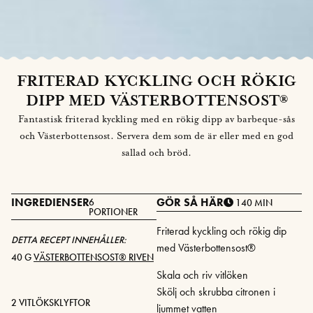
FRITERAD KYCKLING OCH RÖKIG
DIPP MED VÄSTERBOTTENSOST®
Fantastisk friterad kyckling med en rökig dipp av barbeque-sås
och Västerbottensost. Servera dem som de är eller med en god
sallad och bröd.
INGREDIENSER
GÖR SÅ HÄR
6
140 MIN
PORTIONER
Friterad kyckling och rökig dip
DETTA RECEPT INNEHÅLLER:
med Västerbottensost®
40 G
VÄSTERBOTTENSOST® RIVEN
Skala och riv vitlöken
Skölj och skrubba citronen i
2 VITLÖKSKLYFTOR
ljummet vatten