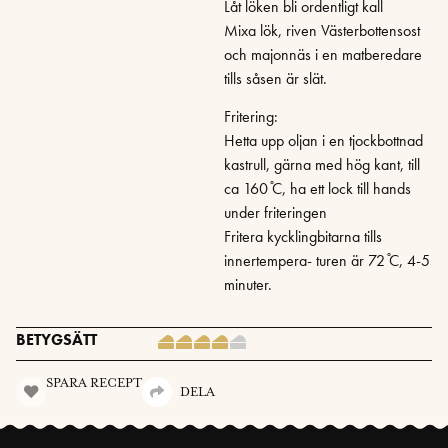
Låt löken bli ordentligt kall
Mixa lök, riven Västerbottensost
och majonnäs i en matberedare
tills såsen är slät.
Fritering:
Hetta upp oljan i en tjockbottnad
kastrull, gärna med hög kant, till
ca 160 ̊C, ha ett lock till hands
under friteringen
Fritera kycklingbitarna tills
innertempera- turen är 72 ̊C, 4-5
minuter.
BETYGSÄTT
SPARA RECEPT
DELA