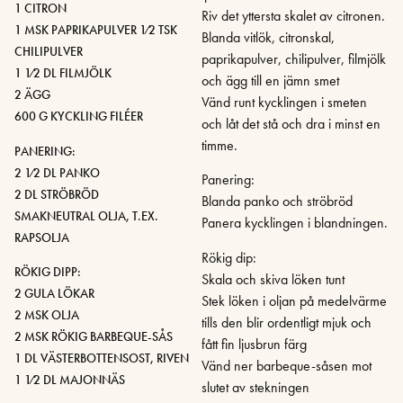
1 CITRON
Riv det yttersta skalet av citronen.
1 MSK PAPRIKAPULVER 1⁄2 TSK
Blanda vitlök, citronskal,
CHILIPULVER
paprikapulver, chilipulver, filmjölk
1 1⁄2 DL FILMJÖLK
och ägg till en jämn smet
2 ÄGG
Vänd runt kycklingen i smeten
600 G KYCKLING FILÉER
och låt det stå och dra i minst en
timme.
PANERING:
2 1⁄2 DL PANKO
Panering:
2 DL STRÖBRÖD
Blanda panko och ströbröd
SMAKNEUTRAL OLJA, T.EX.
Panera kycklingen i blandningen.
RAPSOLJA
Rökig dip:
RÖKIG DIPP:
Skala och skiva löken tunt
2 GULA LÖKAR
Stek löken i oljan på medelvärme
2 MSK OLJA
tills den blir ordentligt mjuk och
2 MSK RÖKIG BARBEQUE-SÅS
fått fin ljusbrun färg
1 DL VÄSTERBOTTENSOST, RIVEN
Vänd ner barbeque-såsen mot
1 1⁄2 DL MAJONNÄS
slutet av stekningen