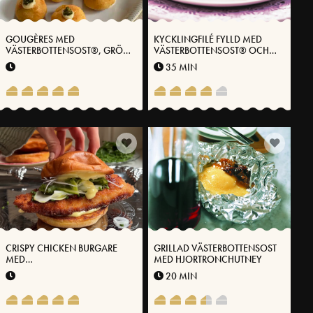
GOUGÈRES MED
KYCKLINGFILÉ FYLLD MED
VÄSTERBOTTENSOST®, GRÖN
VÄSTERBOTTENSOST® OCH
CHILI OCH HONUNG
PERSILJA
35 MIN
CRISPY CHICKEN BURGARE
GRILLAD VÄSTERBOTTENSOST
MED
MED HJORTRONCHUTNEY
VÄSTERBOTTENSOSTKRÄM
20 MIN