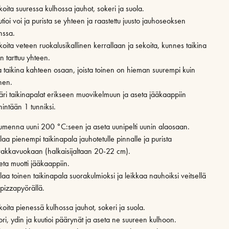
oita suuressa kulhossa jauhot, sokeri ja suola.
tioi voi ja purista se yhteen ja raastettu juusto jauhoseoksen
nssa.
koita veteen ruokalusikallinen kerrallaan ja sekoita, kunnes taikina
n tarttuu yhteen.
a taikina kahteen osaan, joista toinen on hieman suurempi kuin
nen.
äri taikinapalat erikseen muovikelmuun ja aseta jääkaappiin
hintään 1 tunniksi.
umenna uuni 200 °C:seen ja aseta uunipelti uunin alaosaan.
laa pienempi taikinapala jauhotetulle pinnalle ja purista
irakkavuokaan (halkaisijaltaan 20-22 cm).
eta muotti jääkaappiin.
laa toinen taikinapala suorakulmioksi ja leikkaa nauhoiksi veitsellä
 pizzapyörällä.
koita pienessä kulhossa jauhot, sokeri ja suola.
ori, ydin ja kuutioi päärynät ja aseta ne suureen kulhoon.