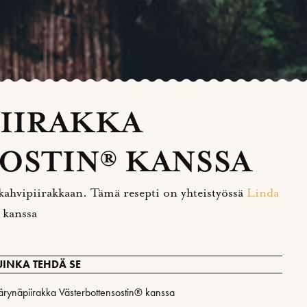
IIRAKKA
OSTIN® KANSSA
i kahvipiirakkaan. Tämä resepti on yhteistyössä
Linda
kanssa
UINKA TEHDÄ SE
ärynäpiirakka Västerbottensostin® kanssa