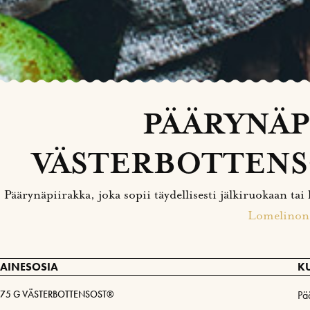
PÄÄRYNÄP
VÄSTERBOTTENS
Päärynäpiirakka, joka sopii täydellisesti jälkiruokaan ta
Lomelinon
AINESOSIA
K
75 G VÄSTERBOTTENSOST®
Pä