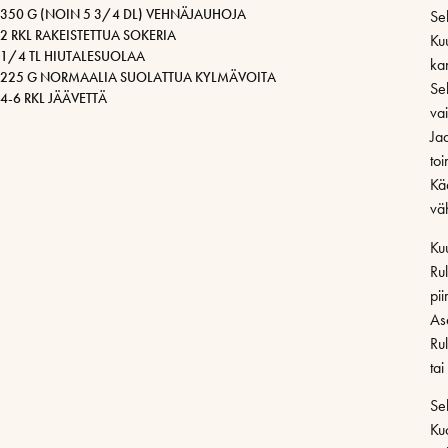
350 G (NOIN 5 3/4 DL) VEHNÄJAUHOJA
Sek
2 RKL RAKEISTETTUA SOKERIA
Kuu
1/4 TL HIUTALESUOLAA
ka
225 G NORMAALIA SUOLATTUA KYLMÄVOITA
Se
4-6 RKL JÄÄVETTÄ
vai
Ja
toi
Kä
vä
Ku
Rul
pi
As
Rul
tai
Se
Ku